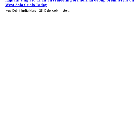
Rajnath Singh to Chair First Meeting of Informal Group of Ministers on
West Asia Crisis Today
New Delhi, India March 28: Defence Minister...