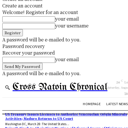
Create an account
Welcome! Register for an account
your email
your username
A password will be e-mailed to you.
Password recovery
Recover your password
your email
A password will be e-mailed to you.
C
24
Lo
Cross Natoin Chronical
Saturday, Augu
Si
HOMEPAGE
LATEST NEWS
US Treasury Issues Licenses to Authorize Venezuelan-Origin Minerals
Activities; Maduro Returns to US Court
Washington DC, March 28: The United States...