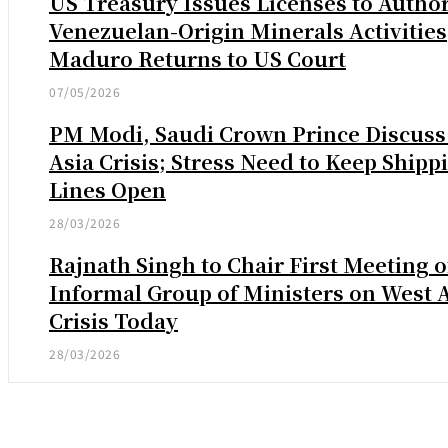
US Treasury Issues Licenses to Autho
Venezuelan-Origin Minerals Activities
Maduro Returns to US Court
07/05/2026
PM Modi, Saudi Crown Prince Discuss
Asia Crisis; Stress Need to Keep Shipp
Lines Open
28/03/2026
Rajnath Singh to Chair First Meeting o
Informal Group of Ministers on West 
Crisis Today
28/03/2026