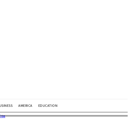
USINESS
AMERICA
EDUCATION
 to