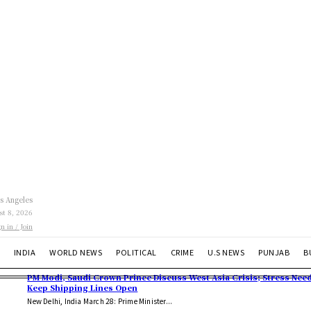
s Angeles
st 8, 2026
gn in / Join
INDIA
WORLD NEWS
POLITICAL
CRIME
U.S NEWS
PUNJAB
B
PM Modi, Saudi Crown Prince Discuss West Asia Crisis; Stress Need
Keep Shipping Lines Open
New Delhi, India March 28: Prime Minister...