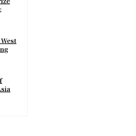
rize
;
 West
ing
f
Asia