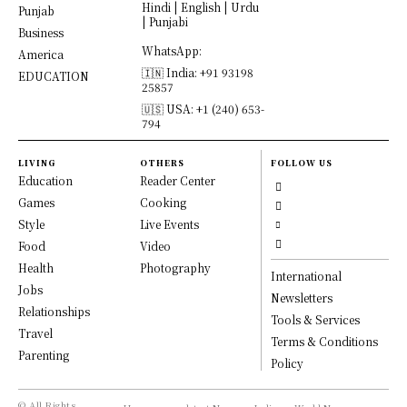
Hindi | English | Urdu
Punjab
| Punjabi
Business
WhatsApp:
America
🇮🇳 India: +91 93198
EDUCATION
25857
🇺🇸 USA: +1 (240) 653-
794
LIVING
OTHERS
FOLLOW US
Education
Reader Center
Games
Cooking
Style
Live Events
Food
Video
Health
Photography
International
Jobs
Newsletters
Relationships
Tools & Services
Travel
Terms & Conditions
Parenting
Policy
© All Rights