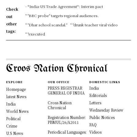
- *India-US Trade Agreement*: Interim pact
Check
" "BRC probe" targets regional audiences.
out
other
" "Dhar school scandal."
" "drunk teacher viral video
tags:
" "executed
Croos Nation Chronical
EXPLORE
OUR OFFICE
DOMESTIC LINKS
PRESS REGISTRAR
India
Homepage
GENERAL OF INDIA
Editorials
latest News
Cross Nation
Letters
India
Chronical
Wednesday Review
World News
Registration Number:
Public Notices
Political
PBMUL/26/A2011
FAQ
Crime
Periodical Languages:
Videos
U.S News