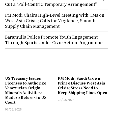
Cut a “Poll-Centric Temporary Arrangement”
PM Modi Chairs High-Level Meeting with CMs on
West Asia Crisis; Calls for Vigilance, Smooth
Supply Chain Management
Baramulla Police Promote Youth Engagement
Through Sports Under Civic Action Programme
US Treasury Issues
PM Modi, Saudi Crown
Licenses to Authorize
Prince Discuss West Asia
Venezuelan-Origin
Crisis; Stress Need to
Minerals Activities;
Keep Shipping Lines Open
Maduro Returns to US
28/03/2026
Court
07/05/2026