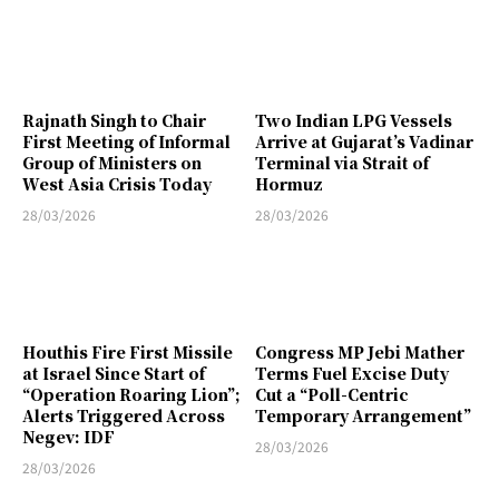
Rajnath Singh to Chair
Two Indian LPG Vessels
First Meeting of Informal
Arrive at Gujarat’s Vadinar
Group of Ministers on
Terminal via Strait of
West Asia Crisis Today
Hormuz
28/03/2026
28/03/2026
Houthis Fire First Missile
Congress MP Jebi Mather
at Israel Since Start of
Terms Fuel Excise Duty
“Operation Roaring Lion”;
Cut a “Poll-Centric
Alerts Triggered Across
Temporary Arrangement”
Negev: IDF
28/03/2026
28/03/2026