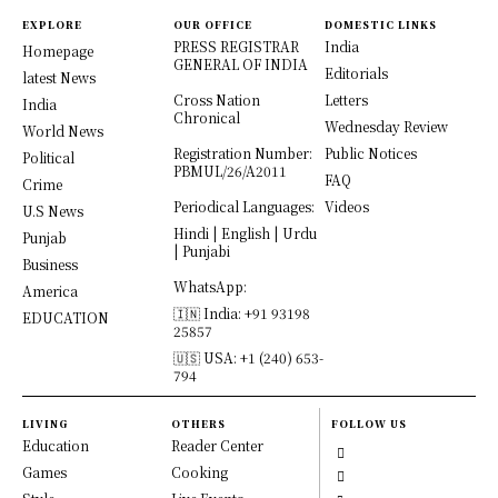
EXPLORE
OUR OFFICE
DOMESTIC LINKS
PRESS REGISTRAR
India
Homepage
GENERAL OF INDIA
Editorials
latest News
Cross Nation
Letters
India
Chronical
Wednesday Review
World News
Registration Number:
Public Notices
Political
PBMUL/26/A2011
FAQ
Crime
Periodical Languages:
Videos
U.S News
Hindi | English | Urdu
Punjab
| Punjabi
Business
WhatsApp:
America
🇮🇳 India: +91 93198
EDUCATION
25857
🇺🇸 USA: +1 (240) 653-
794
LIVING
OTHERS
FOLLOW US
Education
Reader Center
Games
Cooking