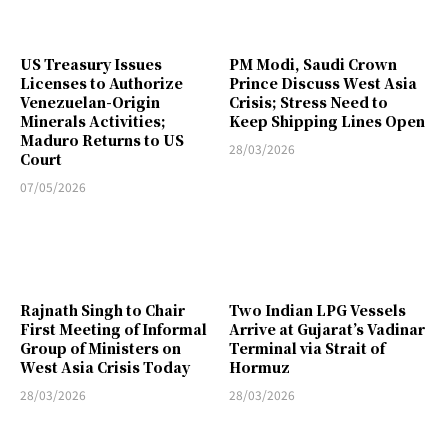
US Treasury Issues
PM Modi, Saudi Crown
Licenses to Authorize
Prince Discuss West Asia
Venezuelan-Origin
Crisis; Stress Need to
Minerals Activities;
Keep Shipping Lines Open
Maduro Returns to US
28/03/2026
Court
07/05/2026
Rajnath Singh to Chair
Two Indian LPG Vessels
First Meeting of Informal
Arrive at Gujarat’s Vadinar
Group of Ministers on
Terminal via Strait of
West Asia Crisis Today
Hormuz
28/03/2026
28/03/2026