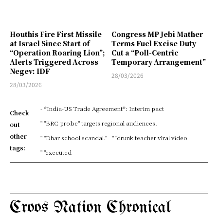
Houthis Fire First Missile
Congress MP Jebi Mather
at Israel Since Start of
Terms Fuel Excise Duty
“Operation Roaring Lion”;
Cut a “Poll-Centric
Alerts Triggered Across
Temporary Arrangement”
Negev: IDF
28/03/2026
28/03/2026
- *India-US Trade Agreement*: Interim pact
Check
" "BRC probe" targets regional audiences.
out
other
" "Dhar school scandal."
" "drunk teacher viral video
tags:
" "executed
Croos Nation Chronical