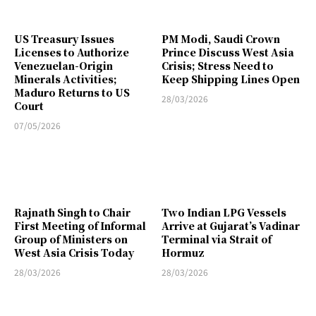
US Treasury Issues
PM Modi, Saudi Crown
Licenses to Authorize
Prince Discuss West Asia
Venezuelan-Origin
Crisis; Stress Need to
Minerals Activities;
Keep Shipping Lines Open
Maduro Returns to US
28/03/2026
Court
07/05/2026
Rajnath Singh to Chair
Two Indian LPG Vessels
First Meeting of Informal
Arrive at Gujarat’s Vadinar
Group of Ministers on
Terminal via Strait of
West Asia Crisis Today
Hormuz
28/03/2026
28/03/2026