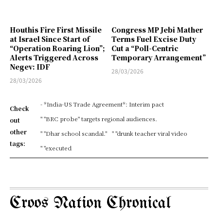
Houthis Fire First Missile
Congress MP Jebi Mather
at Israel Since Start of
Terms Fuel Excise Duty
“Operation Roaring Lion”;
Cut a “Poll-Centric
Alerts Triggered Across
Temporary Arrangement”
Negev: IDF
28/03/2026
28/03/2026
- *India-US Trade Agreement*: Interim pact
Check
" "BRC probe" targets regional audiences.
out
other
" "Dhar school scandal."
" "drunk teacher viral video
tags:
" "executed
Croos Nation Chronical