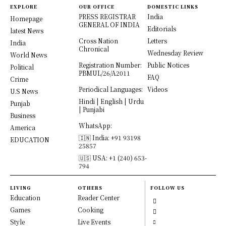
EXPLORE
OUR OFFICE
DOMESTIC LINKS
PRESS REGISTRAR
India
Homepage
GENERAL OF INDIA
Editorials
latest News
Cross Nation
Letters
India
Chronical
Wednesday Review
World News
Registration Number:
Public Notices
Political
PBMUL/26/A2011
FAQ
Crime
Periodical Languages:
Videos
U.S News
Hindi | English | Urdu
Punjab
| Punjabi
Business
WhatsApp:
America
🇮🇳 India: +91 93198
EDUCATION
25857
🇺🇸 USA: +1 (240) 653-
794
LIVING
OTHERS
FOLLOW US
Education
Reader Center
Games
Cooking
Style
Live Events