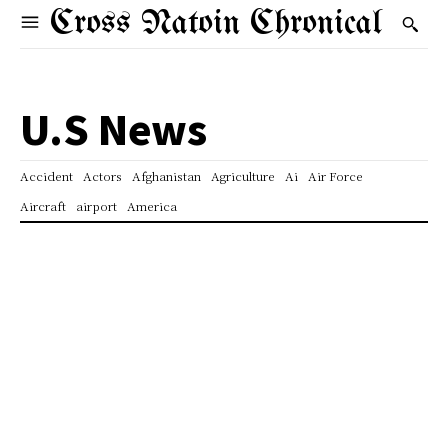
Cross Natoin Chronical
U.S News
Accident
Actors
Afghanistan
Agriculture
Ai
Air Force
Aircraft
airport
America