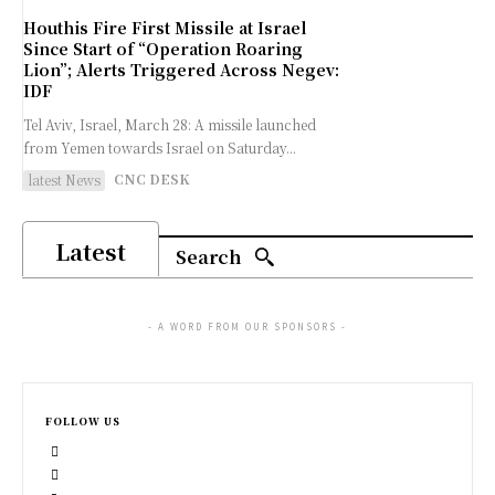
Houthis Fire First Missile at Israel
Since Start of “Operation Roaring
Lion”; Alerts Triggered Across Negev:
IDF
Tel Aviv, Israel, March 28: A missile launched
from Yemen towards Israel on Saturday...
CNC DESK
latest News
Latest
Search
- A WORD FROM OUR SPONSORS -
FOLLOW US