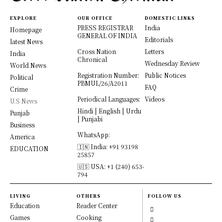
EXPLORE
OUR OFFICE
DOMESTIC LINKS
PRESS REGISTRAR
India
Homepage
GENERAL OF INDIA
Editorials
latest News
Cross Nation
Letters
India
Chronical
Wednesday Review
World News
Registration Number:
Public Notices
Political
PBMUL/26/A2011
FAQ
Crime
Periodical Languages:
Videos
U.S News
Hindi | English | Urdu
Punjab
| Punjabi
Business
WhatsApp:
America
🇮🇳 India: +91 93198
EDUCATION
25857
🇺🇸 USA: +1 (240) 653-
794
LIVING
OTHERS
FOLLOW US
Education
Reader Center
Games
Cooking