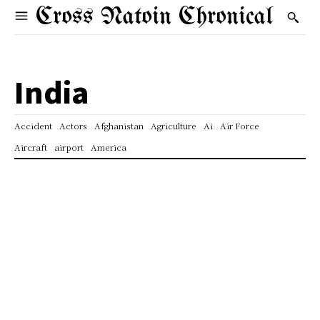
Cross Natoin Chronical
India
Accident
Actors
Afghanistan
Agriculture
Ai
Air Force
Aircraft
airport
America