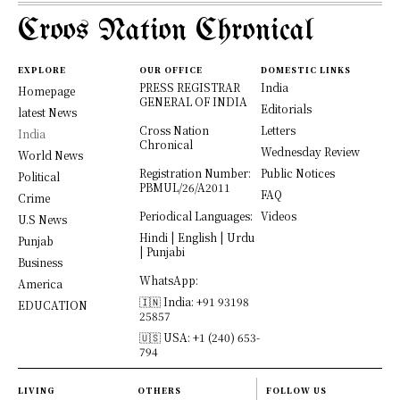
Croos Nation Chronical
EXPLORE
OUR OFFICE
DOMESTIC LINKS
PRESS REGISTRAR
India
Homepage
GENERAL OF INDIA
Editorials
latest News
Cross Nation
Letters
India
Chronical
Wednesday Review
World News
Registration Number:
Public Notices
Political
PBMUL/26/A2011
FAQ
Crime
Periodical Languages:
Videos
U.S News
Hindi | English | Urdu
Punjab
| Punjabi
Business
WhatsApp:
America
🇮🇳 India: +91 93198
EDUCATION
25857
🇺🇸 USA: +1 (240) 653-
794
LIVING
OTHERS
FOLLOW US