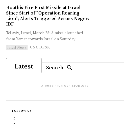
Houthis Fire First Missile at Israel
Since Start of “Operation Roaring
Lion”; Alerts Triggered Across Negev:
IDF
Tel Aviv, Israel, March 28: A missile launched
from Yemen towards Israel on Saturday...
CNC DESK
latest News
Latest
Search
- A WORD FROM OUR SPONSORS -
FOLLOW US