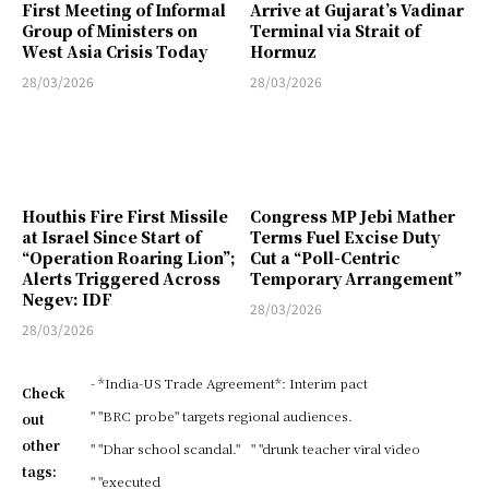
First Meeting of Informal
Arrive at Gujarat’s Vadinar
Group of Ministers on
Terminal via Strait of
West Asia Crisis Today
Hormuz
28/03/2026
28/03/2026
Houthis Fire First Missile
Congress MP Jebi Mather
at Israel Since Start of
Terms Fuel Excise Duty
“Operation Roaring Lion”;
Cut a “Poll-Centric
Alerts Triggered Across
Temporary Arrangement”
Negev: IDF
28/03/2026
28/03/2026
- *India-US Trade Agreement*: Interim pact
Check
" "BRC probe" targets regional audiences.
out
other
" "Dhar school scandal."
" "drunk teacher viral video
tags:
" "executed