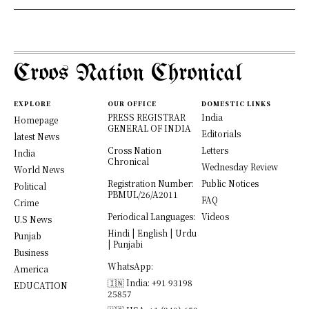
Croos Nation Chronical
EXPLORE
OUR OFFICE
DOMESTIC LINKS
PRESS REGISTRAR
India
Homepage
GENERAL OF INDIA
Editorials
latest News
Cross Nation
Letters
India
Chronical
Wednesday Review
World News
Registration Number:
Public Notices
Political
PBMUL/26/A2011
FAQ
Crime
Periodical Languages:
Videos
U.S News
Hindi | English | Urdu
Punjab
| Punjabi
Business
WhatsApp:
America
🇮🇳 India: +91 93198
EDUCATION
25857