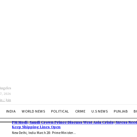
Angeles
 7, 2026
in / Join
INDIA
WORLD NEWS
POLITICAL
CRIME
U.S NEWS
PUNJAB
B
PM Modi, Saudi Crown Prince Discuss West Asia Crisis; Stress Need
Keep Shipping Lines Open
New Delhi, India March 28: Prime Minister...