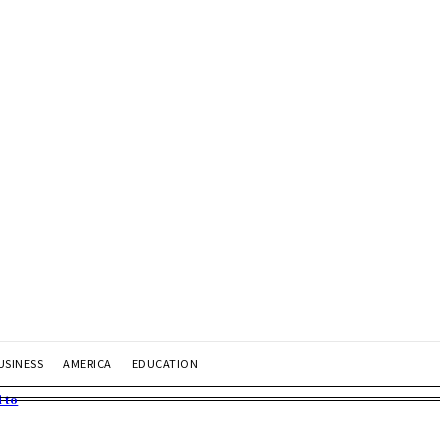
USINESS
AMERICA
EDUCATION
 to