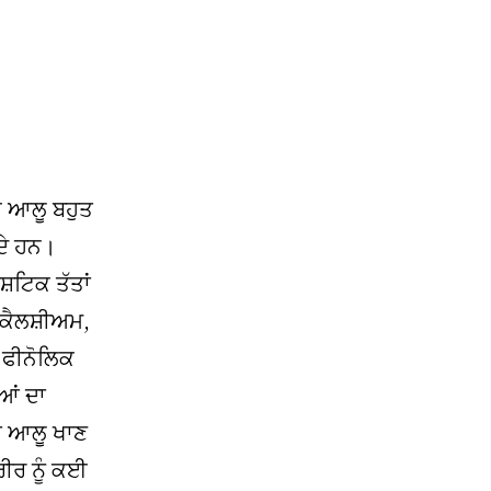
 ਆਲੂ ਬਹੁਤ
ਦੇ ਹਨ।
਼ਟਿਕ ਤੱਤਾਂ
 ਕੈਲਸ਼ੀਅਮ,
 ਫੀਨੋਲਿਕ
ਆਂ ਦਾ
ਾ ਆਲੂ ਖਾਣ
ਰੀਰ ਨੂੰ ਕਈ