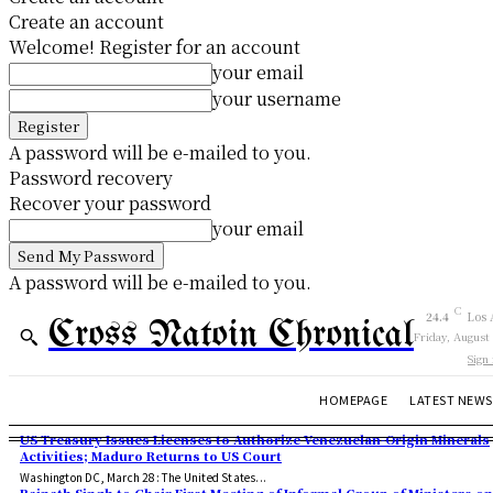
Create an account
Welcome! Register for an account
your email
your username
A password will be e-mailed to you.
Password recovery
Recover your password
your email
A password will be e-mailed to you.
C
24.4
Los 
Cross Natoin Chronical
Friday, August
Sign 
HOMEPAGE
LATEST NEWS
US Treasury Issues Licenses to Authorize Venezuelan-Origin Minerals
Activities; Maduro Returns to US Court
Washington DC, March 28: The United States...