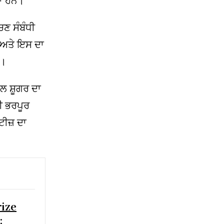
ਣ ਸੰਬੰਧੀ
 ਅਤੇ ਇਸ ਦਾ
ਨ।
 ਸ਼ੂਗਰ ਦਾ
ੀ ਭਰਪੂਰ
ਟੀਜ਼ ਦਾ
rize
;