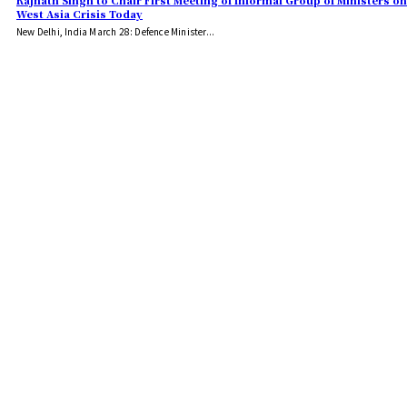
Rajnath Singh to Chair First Meeting of Informal Group of Ministers on
West Asia Crisis Today
New Delhi, India March 28: Defence Minister...