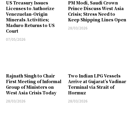
US Treasury Issues
PM Modi, Saudi Crown
Licenses to Authorize
Prince Discuss West Asia
Venezuelan-Origin
Crisis; Stress Need to
Minerals Activities;
Keep Shipping Lines Open
Maduro Returns to US
28/03/2026
Court
07/05/2026
Rajnath Singh to Chair
Two Indian LPG Vessels
First Meeting of Informal
Arrive at Gujarat’s Vadinar
Group of Ministers on
Terminal via Strait of
West Asia Crisis Today
Hormuz
28/03/2026
28/03/2026