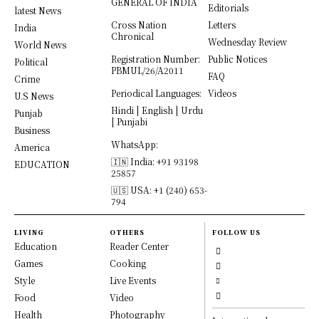
GENERAL OF INDIA
Editorials
latest News
Cross Nation
Letters
India
Chronical
Wednesday Review
World News
Registration Number:
Public Notices
Political
PBMUL/26/A2011
FAQ
Crime
Periodical Languages:
Videos
U.S News
Hindi | English | Urdu
Punjab
| Punjabi
Business
WhatsApp:
America
🇮🇳 India: +91 93198
EDUCATION
25857
🇺🇸 USA: +1 (240) 653-
794
LIVING
OTHERS
FOLLOW US
Education
Reader Center
Games
Cooking
Style
Live Events
Food
Video
Health
Photography