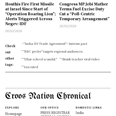
Houthis Fire First Missile
Congress MP Jebi Mather
at Israel Since Start of
Terms Fuel Excise Duty
“Operation Roaring Lion”;
Cut a “Poll-Centric
Alerts Triggered Across
Temporary Arrangement”
Negev: IDF
28/03/2026
28/03/2026
- *India-US Trade Agreement*: Interim pact
Check
" "BRC probe" targets regional audiences.
out
other
" "Dhar school scandal."
" "drunk teacher viral video
tags:
" "executed
Croos Nation Chronical
EXPLORE
OUR OFFICE
DOMESTIC LINKS
PRESS REGISTRAR
India
Homepage