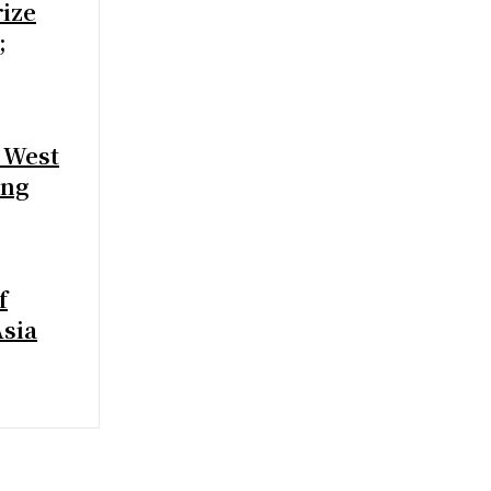
rize
;
 West
ing
f
Asia