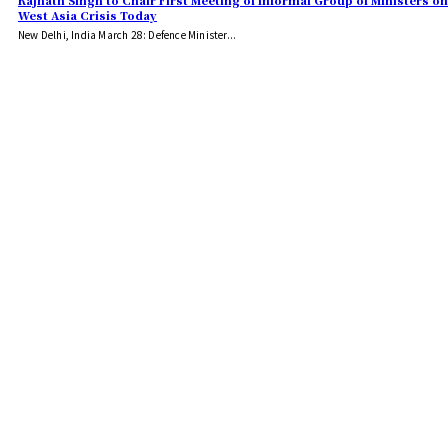
Rajnath Singh to Chair First Meeting of Informal Group of Ministers on
West Asia Crisis Today
New Delhi, India March 28: Defence Minister...