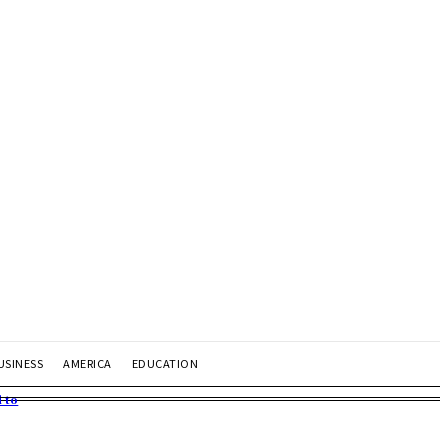
USINESS
AMERICA
EDUCATION
 to