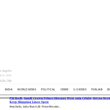
s Angeles
st 8, 2026
gn in / Join
INDIA
WORLD NEWS
POLITICAL
CRIME
U.S NEWS
PUNJAB
B
PM Modi, Saudi Crown Prince Discuss West Asia Crisis; Stress Need
Keep Shipping Lines Open
New Delhi, India March 28: Prime Minister...