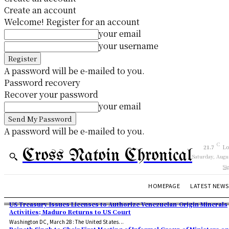
Create an account
Welcome! Register for an account
your email
your username
A password will be e-mailed to you.
Password recovery
Recover your password
your email
A password will be e-mailed to you.
C
21.7
Lo
Cross Natoin Chronical
Saturday, Augu
Si
HOMEPAGE
LATEST NEWS
US Treasury Issues Licenses to Authorize Venezuelan-Origin Minerals
Activities; Maduro Returns to US Court
Washington DC, March 28: The United States...