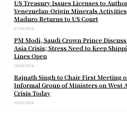
US Treasury Issues Licenses to Autho
Venezuelan-Origin Minerals Activities
Maduro Returns to US Court
07/05/2026
PM Modi, Saudi Crown Prince Discuss
Asia Crisis; Stress Need to Keep Shipp
Lines Open
28/03/2026
Rajnath Singh to Chair First Meeting o
Informal Group of Ministers on West 
Crisis Today
28/03/2026