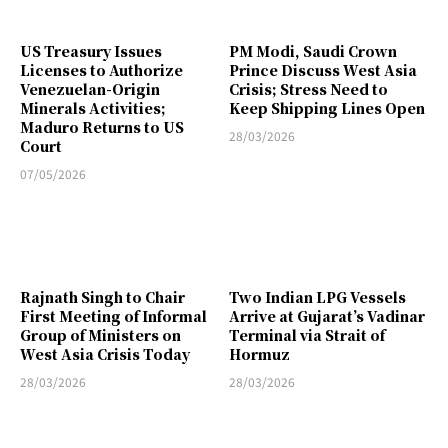
US Treasury Issues
PM Modi, Saudi Crown
Licenses to Authorize
Prince Discuss West Asia
Venezuelan-Origin
Crisis; Stress Need to
Minerals Activities;
Keep Shipping Lines Open
Maduro Returns to US
28/03/2026
Court
07/05/2026
Rajnath Singh to Chair
Two Indian LPG Vessels
First Meeting of Informal
Arrive at Gujarat’s Vadinar
Group of Ministers on
Terminal via Strait of
West Asia Crisis Today
Hormuz
28/03/2026
28/03/2026