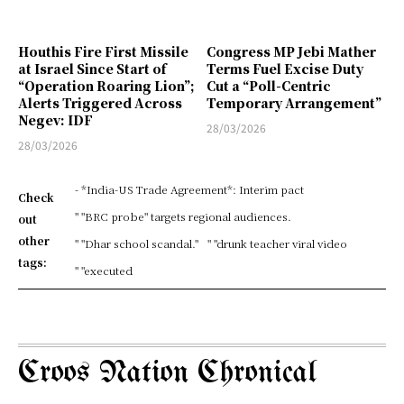
Houthis Fire First Missile
Congress MP Jebi Mather
at Israel Since Start of
Terms Fuel Excise Duty
“Operation Roaring Lion”;
Cut a “Poll-Centric
Alerts Triggered Across
Temporary Arrangement”
Negev: IDF
28/03/2026
28/03/2026
- *India-US Trade Agreement*: Interim pact
Check
" "BRC probe" targets regional audiences.
out
other
" "Dhar school scandal."
" "drunk teacher viral video
tags:
" "executed
Croos Nation Chronical