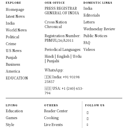
EXPLORE
OUR OFFICE
DOMESTIC LINKS
PRESS REGISTRAR
India
Homepage
GENERAL OF INDIA
Editorials
latest News
Cross Nation
Letters
India
Chronical
Wednesday Review
World News
Registration Number:
Public Notices
Political
PBMUL/26/A2011
FAQ
Crime
Periodical Languages:
Videos
U.S News
Hindi | English | Urdu
Punjab
| Punjabi
Business
WhatsApp:
America
🇮🇳 India: +91 93198
EDUCATION
25857
🇺🇸 USA: +1 (240) 653-
794
LIVING
OTHERS
FOLLOW US
Education
Reader Center
Games
Cooking
Style
Live Events