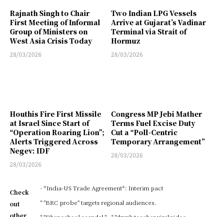
Rajnath Singh to Chair
Two Indian LPG Vessels
First Meeting of Informal
Arrive at Gujarat’s Vadinar
Group of Ministers on
Terminal via Strait of
West Asia Crisis Today
Hormuz
28/03/2026
28/03/2026
Houthis Fire First Missile
Congress MP Jebi Mather
at Israel Since Start of
Terms Fuel Excise Duty
“Operation Roaring Lion”;
Cut a “Poll-Centric
Alerts Triggered Across
Temporary Arrangement”
Negev: IDF
28/03/2026
28/03/2026
- *India-US Trade Agreement*: Interim pact
Check
" "BRC probe" targets regional audiences.
out
other
" "Dhar school scandal."
" "drunk teacher viral video