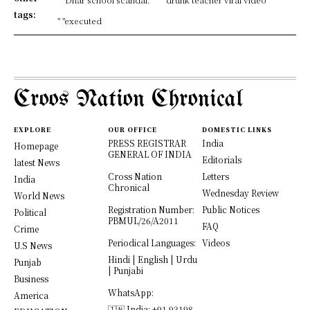
tags:
" "executed
Croos Nation Chronical
EXPLORE
OUR OFFICE
DOMESTIC LINKS
PRESS REGISTRAR
India
Homepage
GENERAL OF INDIA
Editorials
latest News
Cross Nation
Letters
India
Chronical
Wednesday Review
World News
Registration Number:
Public Notices
Political
PBMUL/26/A2011
FAQ
Crime
Periodical Languages:
Videos
U.S News
Hindi | English | Urdu
Punjab
| Punjabi
Business
WhatsApp:
America
🇮🇳 India: +91 93198