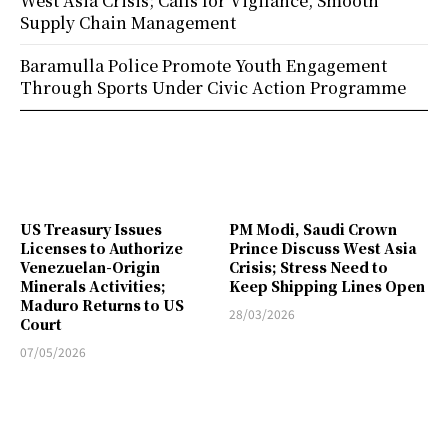
West Asia Crisis; Calls for Vigilance, Smooth
Supply Chain Management
Baramulla Police Promote Youth Engagement
Through Sports Under Civic Action Programme
US Treasury Issues
PM Modi, Saudi Crown
Licenses to Authorize
Prince Discuss West Asia
Venezuelan-Origin
Crisis; Stress Need to
Minerals Activities;
Keep Shipping Lines Open
Maduro Returns to US
28/03/2026
Court
07/05/2026