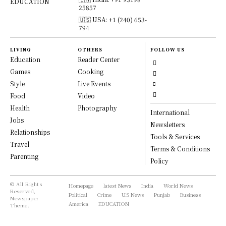
EDUCATION
25857
🇺🇸 USA: +1 (240) 653-
794
LIVING
OTHERS
FOLLOW US
Education
Reader Center
Games
Cooking
Style
Live Events
Food
Video
Health
Photography
International
Jobs
Newsletters
Relationships
Tools & Services
Travel
Terms & Conditions
Parenting
Policy
© All Rights
Homepage
latest News
India
World News
Reserved,
Political
Crime
U.S News
Punjab
Business
Newspaper
America
EDUCATION
Theme.