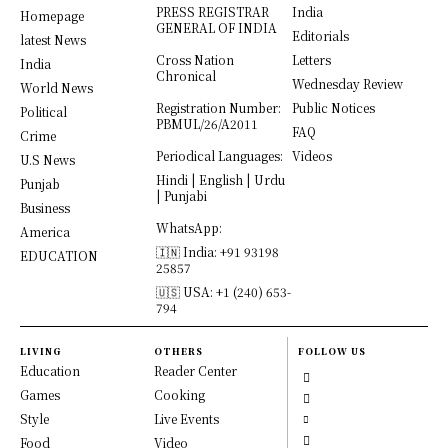
PRESS REGISTRAR
India
Homepage
GENERAL OF INDIA
Editorials
latest News
Cross Nation
Letters
India
Chronical
Wednesday Review
World News
Registration Number:
Public Notices
Political
PBMUL/26/A2011
FAQ
Crime
Periodical Languages:
Videos
U.S News
Hindi | English | Urdu
Punjab
| Punjabi
Business
WhatsApp:
America
🇮🇳 India: +91 93198
EDUCATION
25857
🇺🇸 USA: +1 (240) 653-
794
LIVING
OTHERS
FOLLOW US
Education
Reader Center
Games
Cooking
Style
Live Events
Food
Video