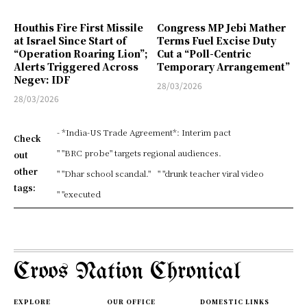
Houthis Fire First Missile
Congress MP Jebi Mather
at Israel Since Start of
Terms Fuel Excise Duty
“Operation Roaring Lion”;
Cut a “Poll-Centric
Alerts Triggered Across
Temporary Arrangement”
Negev: IDF
28/03/2026
28/03/2026
- *India-US Trade Agreement*: Interim pact
Check
" "BRC probe" targets regional audiences.
out
other
" "Dhar school scandal."
" "drunk teacher viral video
tags:
" "executed
Croos Nation Chronical
EXPLORE
OUR OFFICE
DOMESTIC LINKS