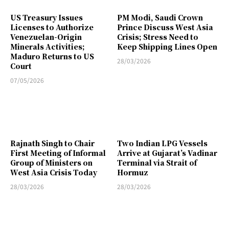
US Treasury Issues
PM Modi, Saudi Crown
Licenses to Authorize
Prince Discuss West Asia
Venezuelan-Origin
Crisis; Stress Need to
Minerals Activities;
Keep Shipping Lines Open
Maduro Returns to US
28/03/2026
Court
07/05/2026
Rajnath Singh to Chair
Two Indian LPG Vessels
First Meeting of Informal
Arrive at Gujarat’s Vadinar
Group of Ministers on
Terminal via Strait of
West Asia Crisis Today
Hormuz
28/03/2026
28/03/2026