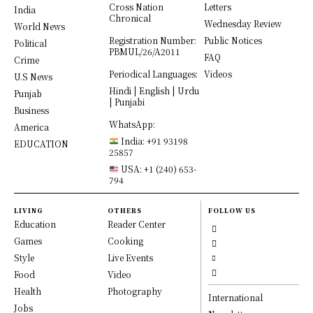
Cross Nation
Letters
India
Chronical
Wednesday Review
World News
Registration Number:
Public Notices
Political
PBMUL/26/A2011
FAQ
Crime
Periodical Languages:
Videos
U.S News
Hindi | English | Urdu
Punjab
| Punjabi
Business
WhatsApp:
America
India: +91 93198
EDUCATION
25857
USA: +1 (240) 653-
794
LIVING
OTHERS
FOLLOW US
Education
Reader Center
Games
Cooking
Style
Live Events
Food
Video
Health
Photography
International
Jobs