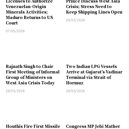
Licenses to Authorize
Prince Discuss West Asia
Venezuelan-Origin
Crisis; Stress Need to
Minerals Activities;
Keep Shipping Lines Open
Maduro Returns to US
28/03/2026
Court
07/05/2026
Rajnath Singh to Chair
Two Indian LPG Vessels
First Meeting of Informal
Arrive at Gujarat’s Vadinar
Group of Ministers on
Terminal via Strait of
West Asia Crisis Today
Hormuz
28/03/2026
28/03/2026
Houthis Fire First Missile
Congress MP Jebi Mather