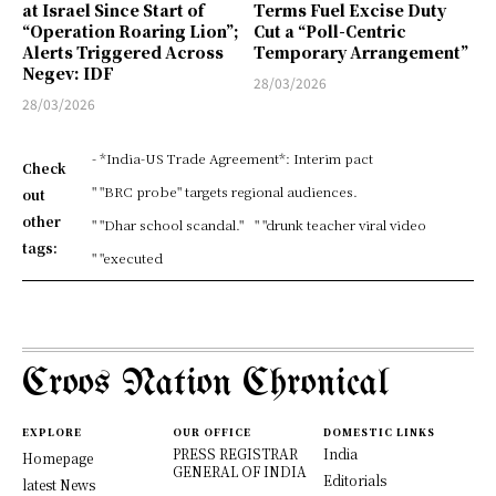
at Israel Since Start of
Terms Fuel Excise Duty
“Operation Roaring Lion”;
Cut a “Poll-Centric
Alerts Triggered Across
Temporary Arrangement”
Negev: IDF
28/03/2026
28/03/2026
- *India-US Trade Agreement*: Interim pact
Check
" "BRC probe" targets regional audiences.
out
other
" "Dhar school scandal."
" "drunk teacher viral video
tags:
" "executed
Croos Nation Chronical
EXPLORE
OUR OFFICE
DOMESTIC LINKS
PRESS REGISTRAR
India
Homepage
GENERAL OF INDIA
Editorials
latest News