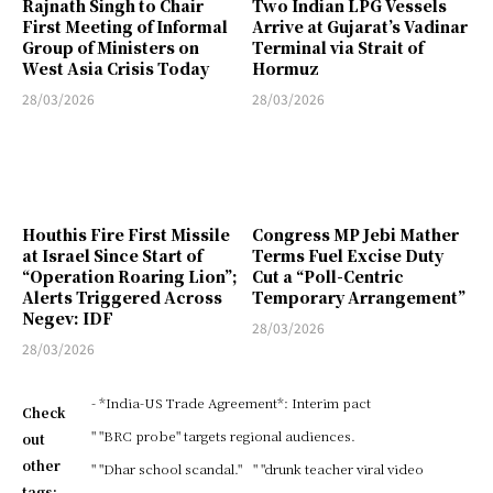
Rajnath Singh to Chair
Two Indian LPG Vessels
First Meeting of Informal
Arrive at Gujarat’s Vadinar
Group of Ministers on
Terminal via Strait of
West Asia Crisis Today
Hormuz
28/03/2026
28/03/2026
Houthis Fire First Missile
Congress MP Jebi Mather
at Israel Since Start of
Terms Fuel Excise Duty
“Operation Roaring Lion”;
Cut a “Poll-Centric
Alerts Triggered Across
Temporary Arrangement”
Negev: IDF
28/03/2026
28/03/2026
- *India-US Trade Agreement*: Interim pact
Check
" "BRC probe" targets regional audiences.
out
other
" "Dhar school scandal."
" "drunk teacher viral video
tags: