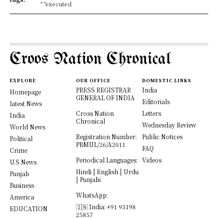
" "executed
Croos Nation Chronical
EXPLORE
OUR OFFICE
DOMESTIC LINKS
PRESS REGISTRAR
India
Homepage
GENERAL OF INDIA
Editorials
latest News
Cross Nation
Letters
India
Chronical
Wednesday Review
World News
Registration Number:
Public Notices
Political
PBMUL/26/A2011
FAQ
Crime
Periodical Languages:
Videos
U.S News
Hindi | English | Urdu
Punjab
| Punjabi
Business
WhatsApp:
America
🇮🇳 India: +91 93198
EDUCATION
25857