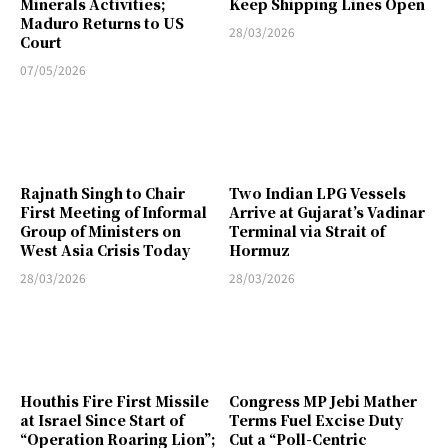
Minerals Activities;
Keep Shipping Lines Open
Maduro Returns to US
28/03/2026
Court
07/05/2026
Rajnath Singh to Chair
Two Indian LPG Vessels
First Meeting of Informal
Arrive at Gujarat’s Vadinar
Group of Ministers on
Terminal via Strait of
West Asia Crisis Today
Hormuz
28/03/2026
28/03/2026
Houthis Fire First Missile
Congress MP Jebi Mather
at Israel Since Start of
Terms Fuel Excise Duty
“Operation Roaring Lion”;
Cut a “Poll-Centric