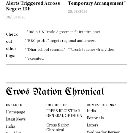
Alerts Triggered Across
Temporary Arrangement”
Negev: IDF
28/03/2026
28/03/2026
- *India-US Trade Agreement*: Interim pact
Check
" "BRC probe" targets regional audiences.
out
other
" "Dhar school scandal."
" "drunk teacher viral video
tags:
" "executed
Croos Nation Chronical
EXPLORE
OUR OFFICE
DOMESTIC LINKS
PRESS REGISTRAR
India
Homepage
GENERAL OF INDIA
Editorials
latest News
Cross Nation
Letters
India
Chronical
Wednesday Review