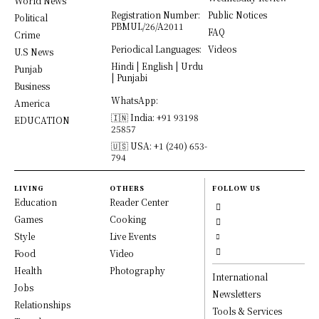
World News
Registration Number:
Public Notices
Political
PBMUL/26/A2011
FAQ
Crime
Periodical Languages:
Videos
U.S News
Hindi | English | Urdu
Punjab
| Punjabi
Business
WhatsApp:
America
🇮🇳 India: +91 93198
EDUCATION
25857
🇺🇸 USA: +1 (240) 653-
794
LIVING
OTHERS
FOLLOW US
Education
Reader Center
Games
Cooking
Style
Live Events
Food
Video
Health
Photography
International
Jobs
Newsletters
Relationships
Tools & Services