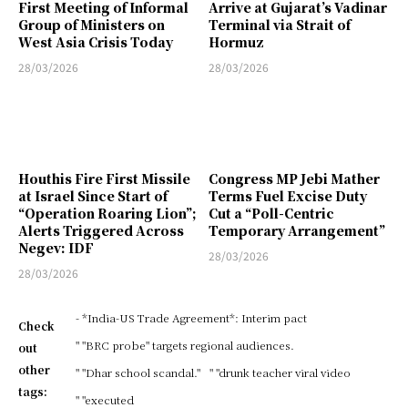
First Meeting of Informal
Arrive at Gujarat’s Vadinar
Group of Ministers on
Terminal via Strait of
West Asia Crisis Today
Hormuz
28/03/2026
28/03/2026
Houthis Fire First Missile
Congress MP Jebi Mather
at Israel Since Start of
Terms Fuel Excise Duty
“Operation Roaring Lion”;
Cut a “Poll-Centric
Alerts Triggered Across
Temporary Arrangement”
Negev: IDF
28/03/2026
28/03/2026
- *India-US Trade Agreement*: Interim pact
Check
" "BRC probe" targets regional audiences.
out
other
" "Dhar school scandal."
" "drunk teacher viral video
tags:
" "executed