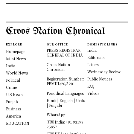
Croos Nation Chronical
EXPLORE
OUR OFFICE
DOMESTIC LINKS
PRESS REGISTRAR
India
Homepage
GENERAL OF INDIA
Editorials
latest News
Cross Nation
Letters
India
Chronical
Wednesday Review
World News
Registration Number:
Public Notices
Political
PBMUL/26/A2011
FAQ
Crime
Periodical Languages:
Videos
U.S News
Hindi | English | Urdu
Punjab
| Punjabi
Business
WhatsApp:
America
🇮🇳 India: +91 93198
EDUCATION
25857
🇺🇸 USA: +1 (240) 653-