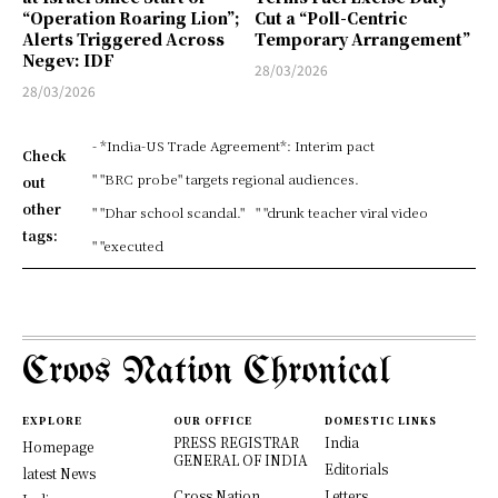
“Operation Roaring Lion”;
Cut a “Poll-Centric
Alerts Triggered Across
Temporary Arrangement”
Negev: IDF
28/03/2026
28/03/2026
- *India-US Trade Agreement*: Interim pact
Check
" "BRC probe" targets regional audiences.
out
other
" "Dhar school scandal."
" "drunk teacher viral video
tags:
" "executed
Croos Nation Chronical
EXPLORE
OUR OFFICE
DOMESTIC LINKS
PRESS REGISTRAR
India
Homepage
GENERAL OF INDIA
Editorials
latest News
Cross Nation
Letters