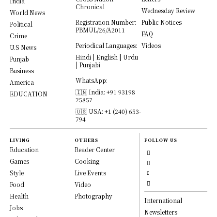
India
Chronical
Wednesday Review
World News
Registration Number:
Public Notices
Political
PBMUL/26/A2011
FAQ
Crime
Periodical Languages:
Videos
U.S News
Hindi | English | Urdu
Punjab
| Punjabi
Business
WhatsApp:
America
🇮🇳 India: +91 93198
EDUCATION
25857
🇺🇸 USA: +1 (240) 653-
794
LIVING
OTHERS
FOLLOW US
Education
Reader Center
Games
Cooking
Style
Live Events
Food
Video
Health
Photography
International
Jobs
Newsletters