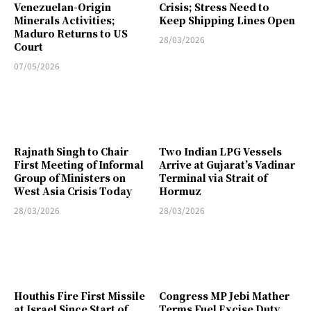
Venezuelan-Origin
Crisis; Stress Need to
Minerals Activities;
Keep Shipping Lines Open
Maduro Returns to US
28/03/2026
Court
07/05/2026
Rajnath Singh to Chair
Two Indian LPG Vessels
First Meeting of Informal
Arrive at Gujarat’s Vadinar
Group of Ministers on
Terminal via Strait of
West Asia Crisis Today
Hormuz
28/03/2026
28/03/2026
Houthis Fire First Missile
Congress MP Jebi Mather
at Israel Since Start of
Terms Fuel Excise Duty