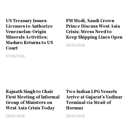
US Treasury Issues
PM Modi, Saudi Crown
Licenses to Authorize
Prince Discuss West Asia
Venezuelan-Origin
Crisis; Stress Need to
Minerals Activities;
Keep Shipping Lines Open
Maduro Returns to US
28/03/2026
Court
07/05/2026
Rajnath Singh to Chair
Two Indian LPG Vessels
First Meeting of Informal
Arrive at Gujarat’s Vadinar
Group of Ministers on
Terminal via Strait of
West Asia Crisis Today
Hormuz
28/03/2026
28/03/2026