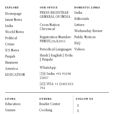
EXPLORE
OUR OFFICE
DOMESTIC LINKS
PRESS REGISTRAR
India
Homepage
GENERAL OF INDIA
Editorials
latest News
Cross Nation
Letters
India
Chronical
Wednesday Review
World News
Registration Number:
Public Notices
Political
PBMUL/26/A2011
FAQ
Crime
Periodical Languages:
Videos
U.S News
Hindi | English | Urdu
Punjab
| Punjabi
Business
WhatsApp:
America
🇮🇳 India: +91 93198
EDUCATION
25857
🇺🇸 USA: +1 (240) 653-
794
LIVING
OTHERS
FOLLOW US
Education
Reader Center
Games
Cooking