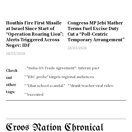
Houthis Fire First Missile
Congress MP Jebi Mather
at Israel Since Start of
Terms Fuel Excise Duty
“Operation Roaring Lion”;
Cut a “Poll-Centric
Alerts Triggered Across
Temporary Arrangement”
Negev: IDF
28/03/2026
28/03/2026
- *India-US Trade Agreement*: Interim pact
Check
" "BRC probe" targets regional audiences.
out
other
" "Dhar school scandal."
" "drunk teacher viral video
tags:
" "executed
Croos Nation Chronical