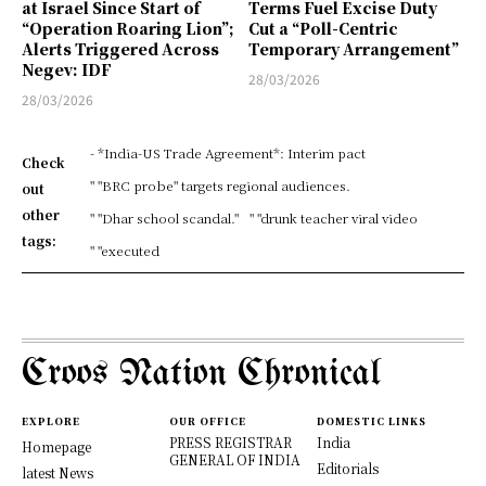
at Israel Since Start of
Terms Fuel Excise Duty
“Operation Roaring Lion”;
Cut a “Poll-Centric
Alerts Triggered Across
Temporary Arrangement”
Negev: IDF
28/03/2026
28/03/2026
- *India-US Trade Agreement*: Interim pact
Check
" "BRC probe" targets regional audiences.
out
other
" "Dhar school scandal."
" "drunk teacher viral video
tags:
" "executed
Croos Nation Chronical
EXPLORE
OUR OFFICE
DOMESTIC LINKS
PRESS REGISTRAR
India
Homepage
GENERAL OF INDIA
Editorials
latest News