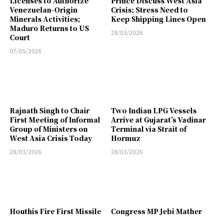
Licenses to Authorize
Prince Discuss West Asia
Venezuelan-Origin
Crisis; Stress Need to
Minerals Activities;
Keep Shipping Lines Open
Maduro Returns to US
28/03/2026
Court
07/05/2026
Rajnath Singh to Chair
Two Indian LPG Vessels
First Meeting of Informal
Arrive at Gujarat’s Vadinar
Group of Ministers on
Terminal via Strait of
West Asia Crisis Today
Hormuz
28/03/2026
28/03/2026
Houthis Fire First Missile
Congress MP Jebi Mather