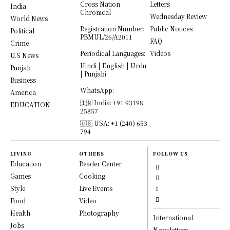
Cross Nation
Letters
India
Chronical
Wednesday Review
World News
Registration Number:
Public Notices
Political
PBMUL/26/A2011
FAQ
Crime
Periodical Languages:
Videos
U.S News
Hindi | English | Urdu
Punjab
| Punjabi
Business
WhatsApp:
America
🇮🇳 India: +91 93198
EDUCATION
25857
🇺🇸 USA: +1 (240) 653-
794
LIVING
OTHERS
FOLLOW US
Education
Reader Center
Games
Cooking
Style
Live Events
Food
Video
Health
Photography
International
Jobs
Newsletters