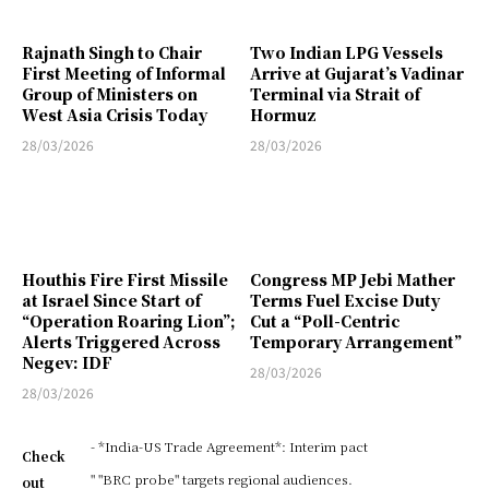
Rajnath Singh to Chair
Two Indian LPG Vessels
First Meeting of Informal
Arrive at Gujarat’s Vadinar
Group of Ministers on
Terminal via Strait of
West Asia Crisis Today
Hormuz
28/03/2026
28/03/2026
Houthis Fire First Missile
Congress MP Jebi Mather
at Israel Since Start of
Terms Fuel Excise Duty
“Operation Roaring Lion”;
Cut a “Poll-Centric
Alerts Triggered Across
Temporary Arrangement”
Negev: IDF
28/03/2026
28/03/2026
- *India-US Trade Agreement*: Interim pact
Check
" "BRC probe" targets regional audiences.
out