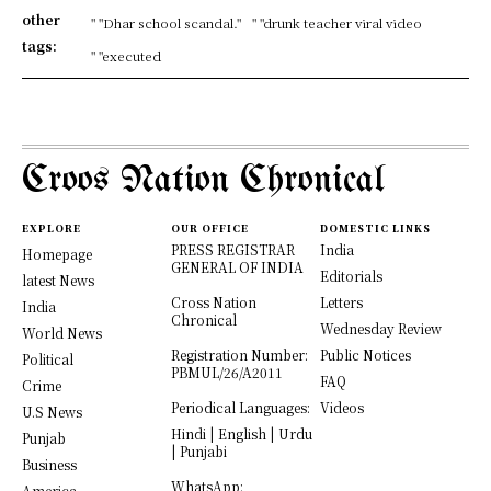
other
" "Dhar school scandal."
" "drunk teacher viral video
tags:
" "executed
Croos Nation Chronical
EXPLORE
OUR OFFICE
DOMESTIC LINKS
PRESS REGISTRAR
India
Homepage
GENERAL OF INDIA
Editorials
latest News
Cross Nation
Letters
India
Chronical
Wednesday Review
World News
Registration Number:
Public Notices
Political
PBMUL/26/A2011
FAQ
Crime
Periodical Languages:
Videos
U.S News
Hindi | English | Urdu
Punjab
| Punjabi
Business
WhatsApp:
America