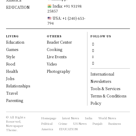
India: +91 93198
EDUCATION
25857
USA: +1 (240) 653-
794
LIVING
OTHERS
FOLLOW US
Education
Reader Center
Games
Cooking
Style
Live Events
Food
Video
Health
Photography
International
Jobs
Newsletters
Relationships
Tools & Services
Travel
Terms & Conditions
Parenting
Policy
© All Rights
Homepage
latest News
India
World News
Reserved,
Political
Crime
U.S News
Punjab
Business
Newspaper
America
EDUCATION
Theme.