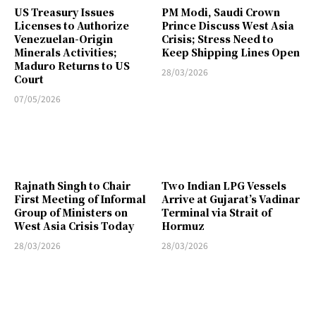
US Treasury Issues
PM Modi, Saudi Crown
Licenses to Authorize
Prince Discuss West Asia
Venezuelan-Origin
Crisis; Stress Need to
Minerals Activities;
Keep Shipping Lines Open
Maduro Returns to US
28/03/2026
Court
07/05/2026
Rajnath Singh to Chair
Two Indian LPG Vessels
First Meeting of Informal
Arrive at Gujarat’s Vadinar
Group of Ministers on
Terminal via Strait of
West Asia Crisis Today
Hormuz
28/03/2026
28/03/2026