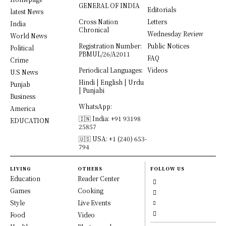
GENERAL OF INDIA
Editorials
latest News
Cross Nation
Letters
India
Chronical
Wednesday Review
World News
Registration Number:
Public Notices
Political
PBMUL/26/A2011
FAQ
Crime
Periodical Languages:
Videos
U.S News
Hindi | English | Urdu
Punjab
| Punjabi
Business
WhatsApp:
America
🇮🇳 India: +91 93198
EDUCATION
25857
🇺🇸 USA: +1 (240) 653-
794
LIVING
OTHERS
FOLLOW US
Education
Reader Center
Games
Cooking
Style
Live Events
Food
Video