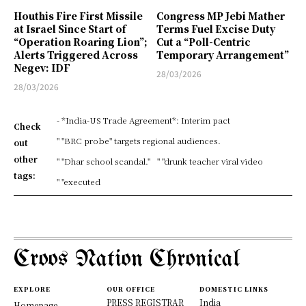
Houthis Fire First Missile
Congress MP Jebi Mather
at Israel Since Start of
Terms Fuel Excise Duty
“Operation Roaring Lion”;
Cut a “Poll-Centric
Alerts Triggered Across
Temporary Arrangement”
Negev: IDF
28/03/2026
28/03/2026
- *India-US Trade Agreement*: Interim pact
Check
" "BRC probe" targets regional audiences.
out
other
" "Dhar school scandal."
" "drunk teacher viral video
tags:
" "executed
Croos Nation Chronical
EXPLORE
OUR OFFICE
DOMESTIC LINKS
PRESS REGISTRAR
India
Homepage