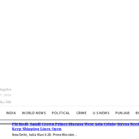
Angeles
 7, 2026
in / Join
INDIA
WORLD NEWS
POLITICAL
CRIME
U.S NEWS
PUNJAB
B
PM Modi, Saudi Crown Prince Discuss West Asia Crisis; Stress Need
Keep Shipping Lines Open
New Delhi, India March 28: Prime Minister...