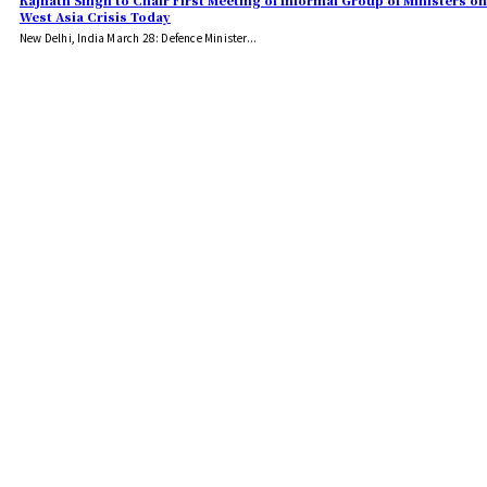
Rajnath Singh to Chair First Meeting of Informal Group of Ministers on
West Asia Crisis Today
New Delhi, India March 28: Defence Minister...