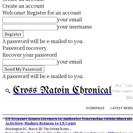
Create an account
Welcome! Register for an account
your email
your username
A password will be e-mailed to you.
Password recovery
Recover your password
your email
A password will be e-mailed to you.
C
29.5
Los 
Cross Natoin Chronical
Friday, August
Sign 
HOMEPAGE
LATEST NEWS
US Treasury Issues Licenses to Authorize Venezuelan-Origin Minerals
Activities; Maduro Returns to US Court
Washington DC, March 28: The United States...