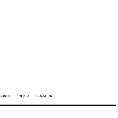
USINESS
AMERICA
EDUCATION
 to