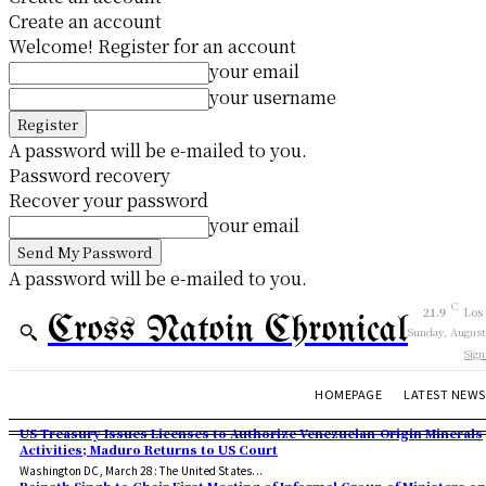
Create an account
Welcome! Register for an account
your email
your username
A password will be e-mailed to you.
Password recovery
Recover your password
your email
A password will be e-mailed to you.
C
21.9
Los
Cross Natoin Chronical
Sunday, August
Sign
HOMEPAGE
LATEST NEWS
US Treasury Issues Licenses to Authorize Venezuelan-Origin Minerals
Activities; Maduro Returns to US Court
Washington DC, March 28: The United States...