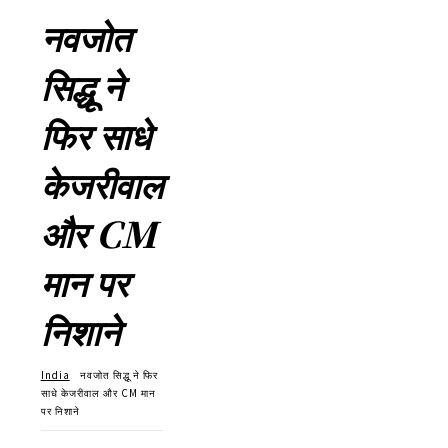
नवजोत
सिद्धू ने
फिर साधे
केजरीवाल
और CM
मान पर
निशाने
India
नवजोत सिद्धू ने फिर
साधे केजरीवाल और CM मान
पर निशाने