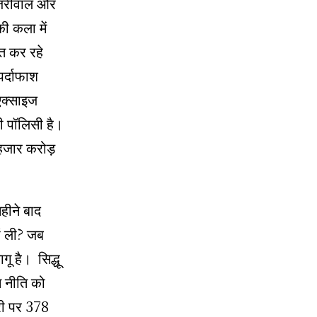
 केजरीवाल और
ी कला में
ीत कर रहे
पर्दाफाश
एक्साइज
ही पॉलिसी है।
 हजार करोड़
महीने बाद
ों ली? जब
ू है। सिद्धू
स नीति को
्री पर 378