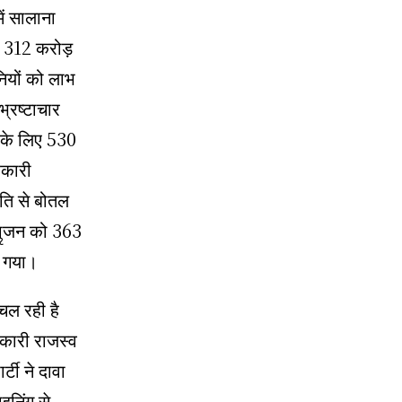
ें सालाना
फ 312 करोड़
नियों को लाभ
्रष्टाचार
ा के लिए 530
रकारी
ति से बोतल
माॢजन को 363
ह गया।
चल रही है
रकारी राजस्व
टी ने दावा
निंग से