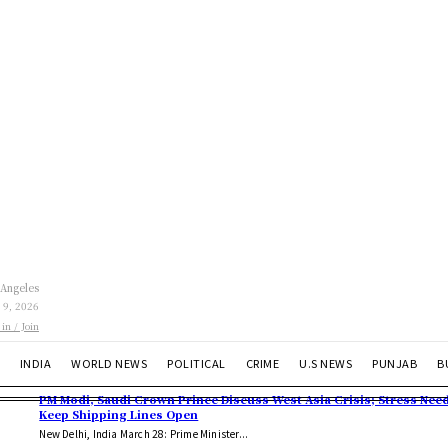
 Angeles
 9, 2026
 in / Join
INDIA
WORLD NEWS
POLITICAL
CRIME
U.S NEWS
PUNJAB
B
PM Modi, Saudi Crown Prince Discuss West Asia Crisis; Stress Need
Keep Shipping Lines Open
New Delhi, India March 28: Prime Minister...