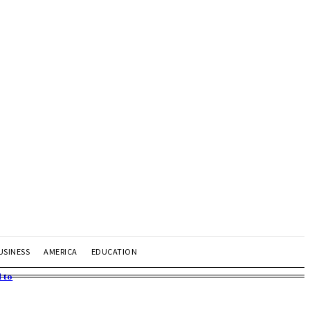
USINESS
AMERICA
EDUCATION
 to