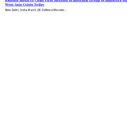
Rajnath Singh to Chair First Meeting of Informal Group of Ministers on
West Asia Crisis Today
New Delhi, India March 28: Defence Minister...