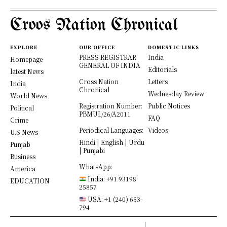
Croos Nation Chronical
EXPLORE
OUR OFFICE
DOMESTIC LINKS
PRESS REGISTRAR
India
Homepage
GENERAL OF INDIA
Editorials
latest News
Cross Nation
Letters
India
Chronical
Wednesday Review
World News
Registration Number:
Public Notices
Political
PBMUL/26/A2011
FAQ
Crime
Periodical Languages:
Videos
U.S News
Hindi | English | Urdu
Punjab
| Punjabi
Business
WhatsApp:
America
India: +91 93198
EDUCATION
25857
USA: +1 (240) 653-
794