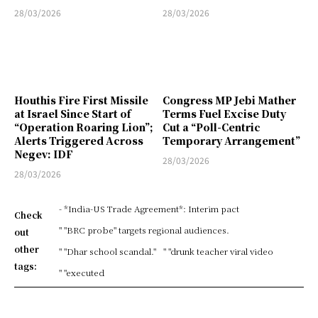
28/03/2026
28/03/2026
Houthis Fire First Missile
Congress MP Jebi Mather
at Israel Since Start of
Terms Fuel Excise Duty
“Operation Roaring Lion”;
Cut a “Poll-Centric
Alerts Triggered Across
Temporary Arrangement”
Negev: IDF
28/03/2026
28/03/2026
- *India-US Trade Agreement*: Interim pact
Check
" "BRC probe" targets regional audiences.
out
other
" "Dhar school scandal."
" "drunk teacher viral video
tags:
" "executed