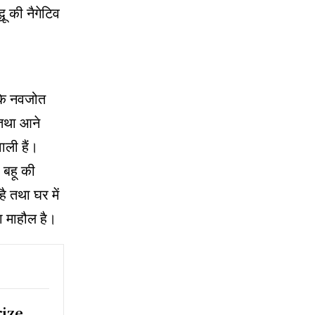
ू की नैगेटिव
 कि नवजोत
ै तथा आने
ाली हैं।
 बहू की
ै तथा घर में
का माहौल है।
rize