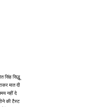
ोत सिंह सिद्धू
हराकर मात दी
समय नहीं दे
ोने की टैस्ट