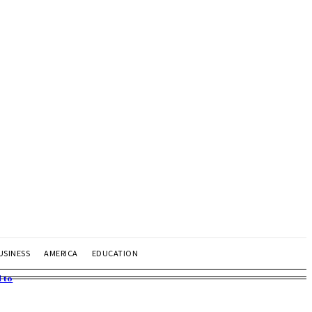
USINESS
AMERICA
EDUCATION
 to