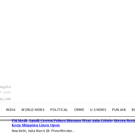
Angeles
 7, 2026
in / Join
INDIA
WORLD NEWS
POLITICAL
CRIME
U.S NEWS
PUNJAB
B
PM Modi, Saudi Crown Prince Discuss West Asia Crisis; Stress Need
Keep Shipping Lines Open
New Delhi, India March 28: Prime Minister...