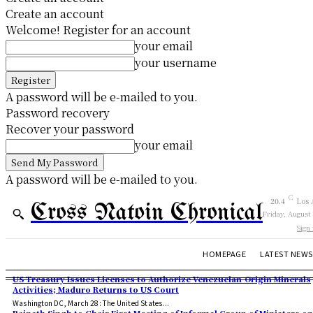
Create an account
Welcome! Register for an account
your email
your username
A password will be e-mailed to you.
Password recovery
Recover your password
your email
A password will be e-mailed to you.
C
20.4
Los 
Cross Natoin Chronical
Friday, August
Sign 
HOMEPAGE
LATEST NEWS
US Treasury Issues Licenses to Authorize Venezuelan-Origin Minerals
Activities; Maduro Returns to US Court
Washington DC, March 28: The United States...