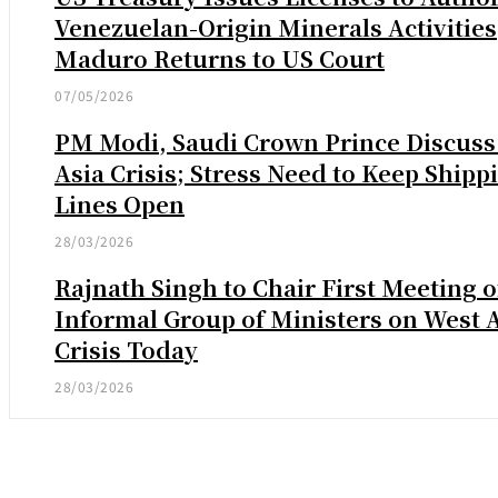
Venezuelan-Origin Minerals Activities
Maduro Returns to US Court
07/05/2026
PM Modi, Saudi Crown Prince Discuss
Asia Crisis; Stress Need to Keep Shipp
Lines Open
28/03/2026
Rajnath Singh to Chair First Meeting o
Informal Group of Ministers on West 
Crisis Today
28/03/2026