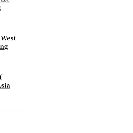
;
 West
ing
f
Asia