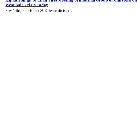
Rajnath Singh to Chair First Meeting of Informal Group of Ministers on
West Asia Crisis Today
New Delhi, India March 28: Defence Minister...