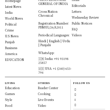
Homepage
GENERAL OF INDIA
Editorials
latest News
Cross Nation
Letters
India
Chronical
Wednesday Review
World News
Registration Number:
Public Notices
Political
PBMUL/26/A2011
FAQ
Crime
Periodical Languages:
Videos
U.S News
Hindi | English | Urdu
Punjab
| Punjabi
Business
WhatsApp:
America
🇮🇳 India: +91 93198
EDUCATION
25857
🇺🇸 USA: +1 (240) 653-
794
LIVING
OTHERS
FOLLOW US
Education
Reader Center
Games
Cooking
Style
Live Events
Food
Video