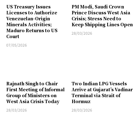
US Treasury Issues
PM Modi, Saudi Crown
Licenses to Authorize
Prince Discuss West Asia
Venezuelan-Origin
Crisis; Stress Need to
Minerals Activities;
Keep Shipping Lines Open
Maduro Returns to US
28/03/2026
Court
07/05/2026
Rajnath Singh to Chair
Two Indian LPG Vessels
First Meeting of Informal
Arrive at Gujarat’s Vadinar
Group of Ministers on
Terminal via Strait of
West Asia Crisis Today
Hormuz
28/03/2026
28/03/2026