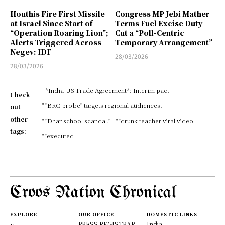
Houthis Fire First Missile
Congress MP Jebi Mather
at Israel Since Start of
Terms Fuel Excise Duty
“Operation Roaring Lion”;
Cut a “Poll-Centric
Alerts Triggered Across
Temporary Arrangement”
Negev: IDF
28/03/2026
28/03/2026
- *India-US Trade Agreement*: Interim pact
Check
" "BRC probe" targets regional audiences.
out
other
" "Dhar school scandal."
" "drunk teacher viral video
tags:
" "executed
Croos Nation Chronical
EXPLORE
OUR OFFICE
DOMESTIC LINKS
PRESS REGISTRAR
India