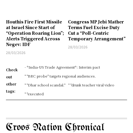
Houthis Fire First Missile
Congress MP Jebi Mather
at Israel Since Start of
Terms Fuel Excise Duty
“Operation Roaring Lion”;
Cut a “Poll-Centric
Alerts Triggered Across
Temporary Arrangement”
Negev: IDF
28/03/2026
28/03/2026
- *India-US Trade Agreement*: Interim pact
Check
" "BRC probe" targets regional audiences.
out
other
" "Dhar school scandal."
" "drunk teacher viral video
tags:
" "executed
Croos Nation Chronical