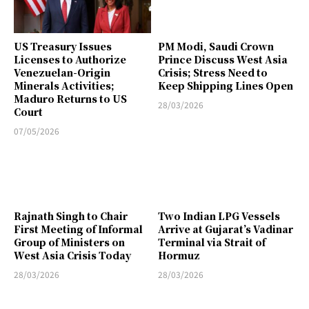
US Treasury Issues
PM Modi, Saudi Crown
Licenses to Authorize
Prince Discuss West Asia
Venezuelan-Origin
Crisis; Stress Need to
Minerals Activities;
Keep Shipping Lines Open
Maduro Returns to US
28/03/2026
Court
07/05/2026
Rajnath Singh to Chair
Two Indian LPG Vessels
First Meeting of Informal
Arrive at Gujarat’s Vadinar
Group of Ministers on
Terminal via Strait of
West Asia Crisis Today
Hormuz
28/03/2026
28/03/2026