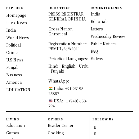
EXPLORE
OUR OFFICE
DOMESTIC LINKS
PRESS REGISTRAR
India
Homepage
GENERAL OF INDIA
Editorials
latest News
Cross Nation
Letters
India
Chronical
Wednesday Review
World News
Registration Number:
Public Notices
Political
PBMUL/26/A2011
FAQ
Crime
Periodical Languages:
Videos
U.S News
Hindi | English | Urdu
Punjab
| Punjabi
Business
WhatsApp:
America
India: +91 93198
EDUCATION
25857
USA: +1 (240) 653-
794
LIVING
OTHERS
FOLLOW US
Education
Reader Center
Games
Cooking