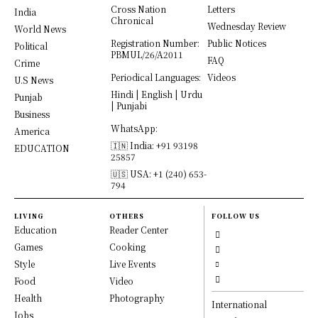
Cross Nation
Letters
India
Chronical
Wednesday Review
World News
Registration Number:
Public Notices
Political
PBMUL/26/A2011
FAQ
Crime
Periodical Languages:
Videos
U.S News
Hindi | English | Urdu
Punjab
| Punjabi
Business
WhatsApp:
America
🇮🇳 India: +91 93198
EDUCATION
25857
🇺🇸 USA: +1 (240) 653-
794
LIVING
OTHERS
FOLLOW US
Education
Reader Center
Games
Cooking
Style
Live Events
Food
Video
Health
Photography
International
Jobs