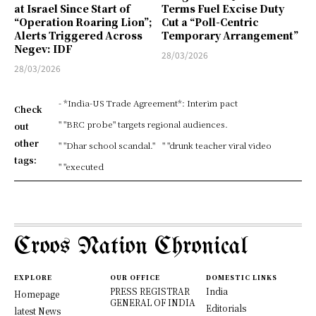
at Israel Since Start of
Terms Fuel Excise Duty
“Operation Roaring Lion”;
Cut a “Poll-Centric
Alerts Triggered Across
Temporary Arrangement”
Negev: IDF
28/03/2026
28/03/2026
- *India-US Trade Agreement*: Interim pact
Check
" "BRC probe" targets regional audiences.
out
other
" "Dhar school scandal."
" "drunk teacher viral video
tags:
" "executed
Croos Nation Chronical
EXPLORE
OUR OFFICE
DOMESTIC LINKS
PRESS REGISTRAR
India
Homepage
GENERAL OF INDIA
Editorials
latest News