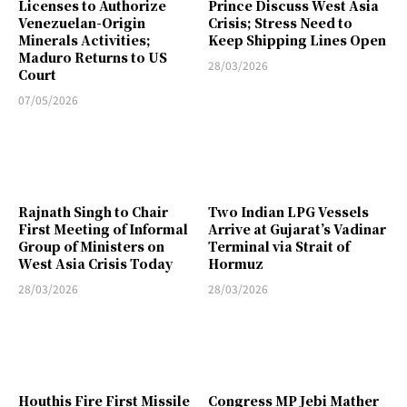
Licenses to Authorize
Prince Discuss West Asia
Venezuelan-Origin
Crisis; Stress Need to
Minerals Activities;
Keep Shipping Lines Open
Maduro Returns to US
28/03/2026
Court
07/05/2026
Rajnath Singh to Chair
Two Indian LPG Vessels
First Meeting of Informal
Arrive at Gujarat’s Vadinar
Group of Ministers on
Terminal via Strait of
West Asia Crisis Today
Hormuz
28/03/2026
28/03/2026
Houthis Fire First Missile
Congress MP Jebi Mather