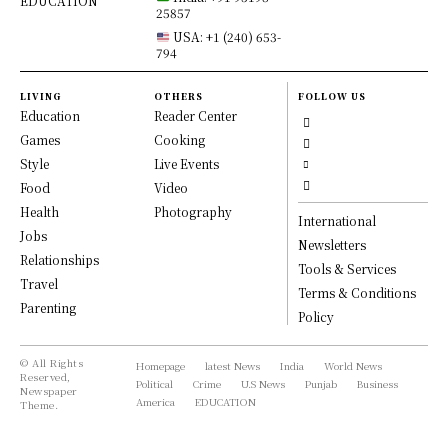
EDUCATION
25857
USA: +1 (240) 653-
794
LIVING
OTHERS
FOLLOW US
Education
Reader Center
Games
Cooking
Style
Live Events
Food
Video
Health
Photography
International
Jobs
Newsletters
Relationships
Tools & Services
Travel
Terms & Conditions
Parenting
Policy
© All Rights
Homepage
latest News
India
World News
Reserved,
Political
Crime
U.S News
Punjab
Business
Newspaper
America
EDUCATION
Theme.