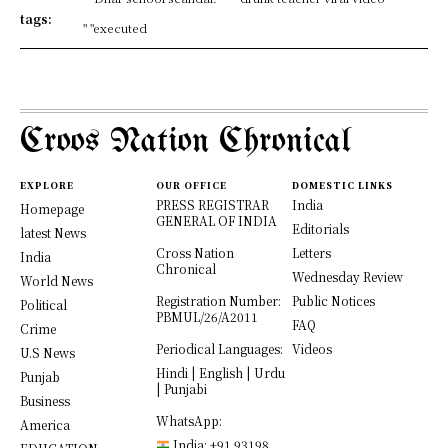
tags:
" "executed
Croos Nation Chronical
EXPLORE
OUR OFFICE
DOMESTIC LINKS
PRESS REGISTRAR
India
Homepage
GENERAL OF INDIA
Editorials
latest News
Cross Nation
Letters
India
Chronical
Wednesday Review
World News
Registration Number:
Public Notices
Political
PBMUL/26/A2011
FAQ
Crime
Periodical Languages:
Videos
U.S News
Hindi | English | Urdu
Punjab
| Punjabi
Business
WhatsApp:
America
India: +91 93198