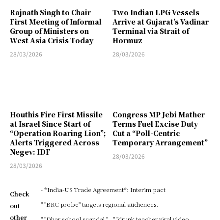
Rajnath Singh to Chair
Two Indian LPG Vessels
First Meeting of Informal
Arrive at Gujarat’s Vadinar
Group of Ministers on
Terminal via Strait of
West Asia Crisis Today
Hormuz
28/03/2026
28/03/2026
Houthis Fire First Missile
Congress MP Jebi Mather
at Israel Since Start of
Terms Fuel Excise Duty
“Operation Roaring Lion”;
Cut a “Poll-Centric
Alerts Triggered Across
Temporary Arrangement”
Negev: IDF
28/03/2026
28/03/2026
- *India-US Trade Agreement*: Interim pact
Check
" "BRC probe" targets regional audiences.
out
other
" "Dhar school scandal."
" "drunk teacher viral video