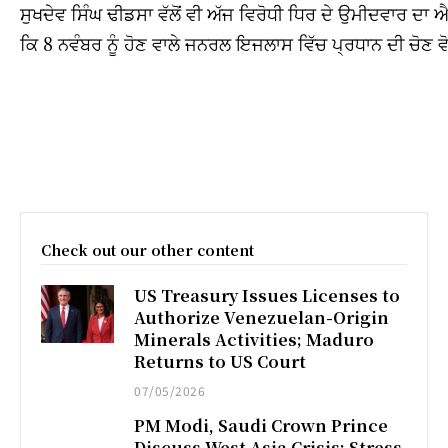
ਸੁਖਦੇਵ ਸਿੰਘ ਢੀਡਸਾ ਵੱਲੋਂ ਵੀ ਅੱਜ ਵਿਰੋਧੀ ਧਿਰ ਦੇ ਉਮੀਦਵਾਰ ਦਾ 
ਕਿ 8 ਨਵੰਬਰ ਨੂੰ ਹੋਣ ਵਾਲੇ ਜਨਰਲ ਇਜਲਾਸ ਵਿੱਚ ਪ੍ਰਧਾਨ ਦੀ ਚੋਣ ਵੋ
Check out our other content
US Treasury Issues Licenses to
Authorize Venezuelan-Origin
Minerals Activities; Maduro
Returns to US Court
07/05/2026
PM Modi, Saudi Crown Prince
Discuss West Asia Crisis; Stress