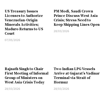
US Treasury Issues
PM Modi, Saudi Crown
Licenses to Authorize
Prince Discuss West Asia
Venezuelan-Origin
Crisis; Stress Need to
Minerals Activities;
Keep Shipping Lines Open
Maduro Returns to US
28/03/2026
Court
07/05/2026
Rajnath Singh to Chair
Two Indian LPG Vessels
First Meeting of Informal
Arrive at Gujarat’s Vadinar
Group of Ministers on
Terminal via Strait of
West Asia Crisis Today
Hormuz
28/03/2026
28/03/2026