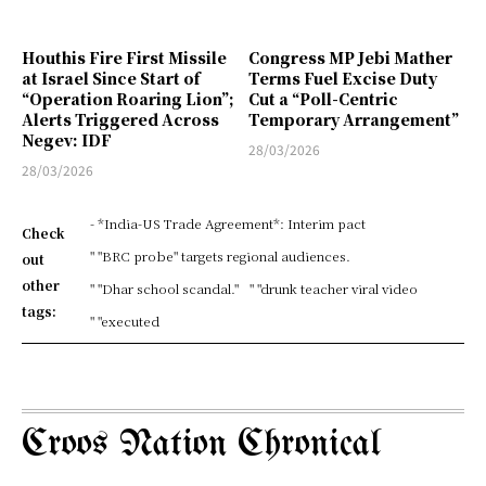
Houthis Fire First Missile
Congress MP Jebi Mather
at Israel Since Start of
Terms Fuel Excise Duty
“Operation Roaring Lion”;
Cut a “Poll-Centric
Alerts Triggered Across
Temporary Arrangement”
Negev: IDF
28/03/2026
28/03/2026
- *India-US Trade Agreement*: Interim pact
Check
" "BRC probe" targets regional audiences.
out
other
" "Dhar school scandal."
" "drunk teacher viral video
tags:
" "executed
Croos Nation Chronical