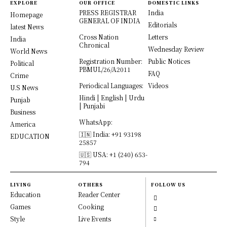
EXPLORE
OUR OFFICE
DOMESTIC LINKS
PRESS REGISTRAR
India
Homepage
GENERAL OF INDIA
Editorials
latest News
Cross Nation
Letters
India
Chronical
Wednesday Review
World News
Registration Number:
Public Notices
Political
PBMUL/26/A2011
FAQ
Crime
Periodical Languages:
Videos
U.S News
Hindi | English | Urdu
Punjab
| Punjabi
Business
WhatsApp:
America
🇮🇳 India: +91 93198
EDUCATION
25857
🇺🇸 USA: +1 (240) 653-
794
LIVING
OTHERS
FOLLOW US
Education
Reader Center
Games
Cooking
Style
Live Events