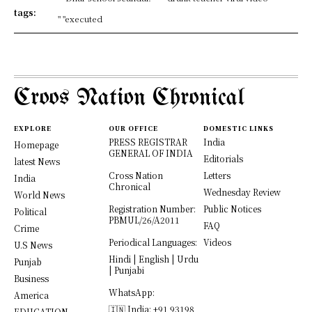
tags:
" "executed
Croos Nation Chronical
EXPLORE
OUR OFFICE
DOMESTIC LINKS
PRESS REGISTRAR
India
Homepage
GENERAL OF INDIA
Editorials
latest News
Cross Nation
Letters
India
Chronical
Wednesday Review
World News
Registration Number:
Public Notices
Political
PBMUL/26/A2011
FAQ
Crime
Periodical Languages:
Videos
U.S News
Hindi | English | Urdu
Punjab
| Punjabi
Business
WhatsApp:
America
🇮🇳 India: +91 93198
EDUCATION