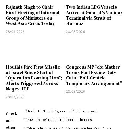
Rajnath Singh to Chair
Two Indian LPG Vessels
First Meeting of Informal
Arrive at Gujarat’s Vadinar
Group of Ministers on
Terminal via Strait of
West Asia Crisis Today
Hormuz
28/03/2026
28/03/2026
Houthis Fire First Missile
Congress MP Jebi Mather
at Israel Since Start of
Terms Fuel Excise Duty
“Operation Roaring Lion”;
Cut a “Poll-Centric
Alerts Triggered Across
Temporary Arrangement”
Negev: IDF
28/03/2026
28/03/2026
- *India-US Trade Agreement*: Interim pact
Check
" "BRC probe" targets regional audiences.
out
other
" "Dhar school scandal."
" "drunk teacher viral video