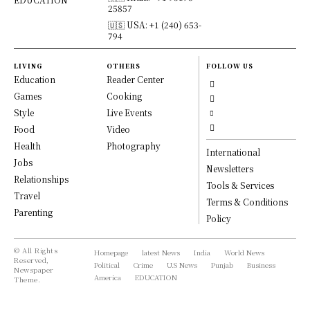
25857
🇺🇸 USA: +1 (240) 653-
794
LIVING
OTHERS
FOLLOW US
Education
Reader Center
Games
Cooking
Style
Live Events
Food
Video
Health
Photography
International
Jobs
Newsletters
Relationships
Tools & Services
Travel
Terms & Conditions
Parenting
Policy
© All Rights
Homepage
latest News
India
World News
Reserved,
Political
Crime
U.S News
Punjab
Business
Newspaper
America
EDUCATION
Theme.