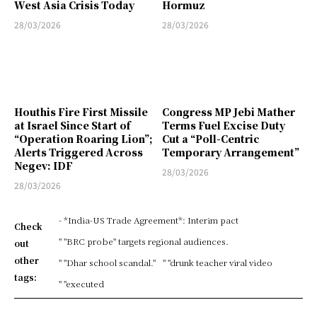
West Asia Crisis Today
Hormuz
28/03/2026
28/03/2026
Houthis Fire First Missile
Congress MP Jebi Mather
at Israel Since Start of
Terms Fuel Excise Duty
“Operation Roaring Lion”;
Cut a “Poll-Centric
Alerts Triggered Across
Temporary Arrangement”
Negev: IDF
28/03/2026
28/03/2026
- *India-US Trade Agreement*: Interim pact
Check
" "BRC probe" targets regional audiences.
out
other
" "Dhar school scandal."
" "drunk teacher viral video
tags:
" "executed