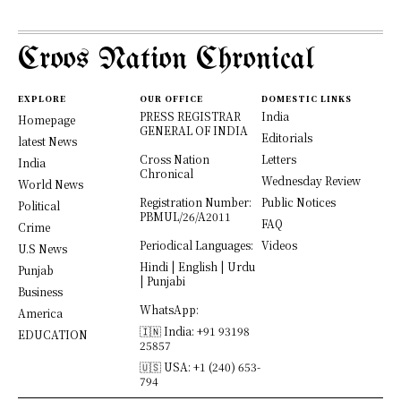
Croos Nation Chronical
EXPLORE
OUR OFFICE
DOMESTIC LINKS
PRESS REGISTRAR
India
Homepage
GENERAL OF INDIA
Editorials
latest News
Cross Nation
Letters
India
Chronical
Wednesday Review
World News
Registration Number:
Public Notices
Political
PBMUL/26/A2011
FAQ
Crime
Periodical Languages:
Videos
U.S News
Hindi | English | Urdu
Punjab
| Punjabi
Business
WhatsApp:
America
🇮🇳 India: +91 93198
EDUCATION
25857
🇺🇸 USA: +1 (240) 653-
794