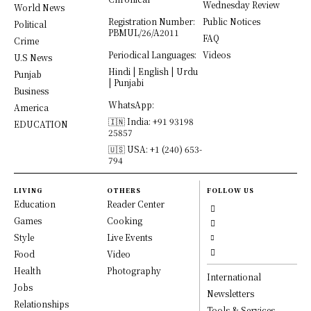
Wednesday Review
World News
Registration Number:
Public Notices
Political
PBMUL/26/A2011
FAQ
Crime
Periodical Languages:
Videos
U.S News
Hindi | English | Urdu
Punjab
| Punjabi
Business
WhatsApp:
America
🇮🇳 India: +91 93198
EDUCATION
25857
🇺🇸 USA: +1 (240) 653-
794
LIVING
OTHERS
FOLLOW US
Education
Reader Center
Games
Cooking
Style
Live Events
Food
Video
Health
Photography
International
Jobs
Newsletters
Relationships
Tools & Services