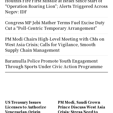
Houthis Fire First Missile at Israel Since Start of
“Operation Roaring Lion”; Alerts Triggered Across
Negev: IDF
Congress MP Jebi Mather Terms Fuel Excise Duty
Cut a “Poll-Centric Temporary Arrangement”
PM Modi Chairs High-Level Meeting with CMs on
West Asia Crisis; Calls for Vigilance, Smooth
Supply Chain Management
Baramulla Police Promote Youth Engagement
Through Sports Under Civic Action Programme
US Treasury Issues
PM Modi, Saudi Crown
Licenses to Authorize
Prince Discuss West Asia
Venezuelan-Origin
Crisis; Stress Need to