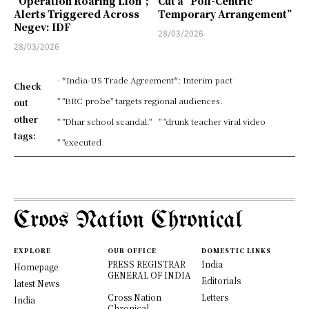
“Operation Roaring Lion”;
Cut a “Poll-Centric
Alerts Triggered Across
Temporary Arrangement”
Negev: IDF
28/03/2026
28/03/2026
- *India-US Trade Agreement*: Interim pact
Check
" "BRC probe" targets regional audiences.
out
other
" "Dhar school scandal."
" "drunk teacher viral video
tags:
" "executed
Croos Nation Chronical
EXPLORE
OUR OFFICE
DOMESTIC LINKS
PRESS REGISTRAR
India
Homepage
GENERAL OF INDIA
Editorials
latest News
Cross Nation
Letters
India
Chronical