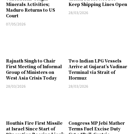
Minerals Activities;
Keep Shipping Lines Open
Maduro Returns to US
28/03/2026
Court
07/05/2026
Rajnath Singh to Chair
Two Indian LPG Vessels
First Meeting of Informal
Arrive at Gujarat’s Vadinar
Group of Ministers on
Terminal via Strait of
West Asia Crisis Today
Hormuz
28/03/2026
28/03/2026
Houthis Fire First Missile
Congress MP Jebi Mather
at Israel Since Start of
Terms Fuel Excise Duty