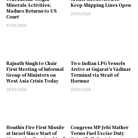
Minerals Activities;
Keep Shipping Lines Open
Maduro Returns to US
28/03/2026
Court
07/05/2026
Rajnath Singh to Chair
Two Indian LPG Vessels
First Meeting of Informal
Arrive at Gujarat’s Vadinar
Group of Ministers on
Terminal via Strait of
West Asia Crisis Today
Hormuz
28/03/2026
28/03/2026
Houthis Fire First Missile
Congress MP Jebi Mather
at Israel Since Start of
Terms Fuel Excise Duty