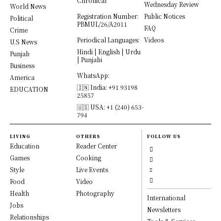
Chronical
Wednesday Review
World News
Registration Number:
Public Notices
Political
PBMUL/26/A2011
FAQ
Crime
Periodical Languages:
Videos
U.S News
Hindi | English | Urdu
Punjab
| Punjabi
Business
WhatsApp:
America
🇮🇳 India: +91 93198
EDUCATION
25857
🇺🇸 USA: +1 (240) 653-
794
LIVING
OTHERS
FOLLOW US
Education
Reader Center
Games
Cooking
Style
Live Events
Food
Video
Health
Photography
International
Jobs
Newsletters
Relationships