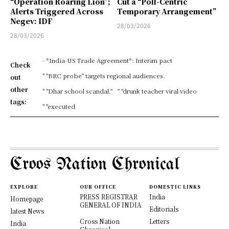
“Operation Roaring Lion”;
Cut a “Poll-Centric
Alerts Triggered Across
Temporary Arrangement”
Negev: IDF
28/03/2026
28/03/2026
- *India-US Trade Agreement*: Interim pact
Check
" "BRC probe" targets regional audiences.
out
other
" "Dhar school scandal."
" "drunk teacher viral video
tags:
" "executed
Croos Nation Chronical
EXPLORE
OUR OFFICE
DOMESTIC LINKS
PRESS REGISTRAR
India
Homepage
GENERAL OF INDIA
Editorials
latest News
Cross Nation
Letters
India