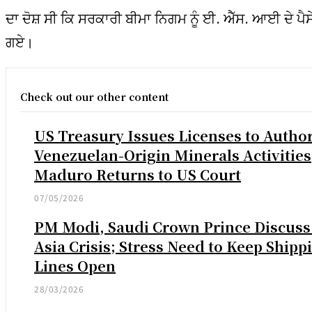
ਦਾ ਦੋਸ਼ ਸੀ ਕਿ ਸਰਕਾਰੀ ਬੀਮਾ ਨਿਗਮ ਨੂੰ ਈ. ਐੱਸ. ਆਈ ਦੇ ਪੈਸੇ 
ਗਏ।
Check out our other content
US Treasury Issues Licenses to Autho
Venezuelan-Origin Minerals Activities
Maduro Returns to US Court
07/05/2026
PM Modi, Saudi Crown Prince Discuss
Asia Crisis; Stress Need to Keep Shipp
Lines Open
28/03/2026