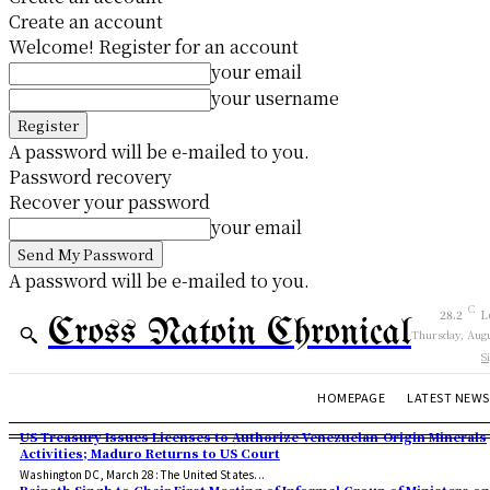
Create an account
Welcome! Register for an account
your email
your username
A password will be e-mailed to you.
Password recovery
Recover your password
your email
A password will be e-mailed to you.
C
28.2
L
Cross Natoin Chronical
Thursday, Augu
S
HOMEPAGE
LATEST NEWS
US Treasury Issues Licenses to Authorize Venezuelan-Origin Minerals
Activities; Maduro Returns to US Court
Washington DC, March 28: The United States...