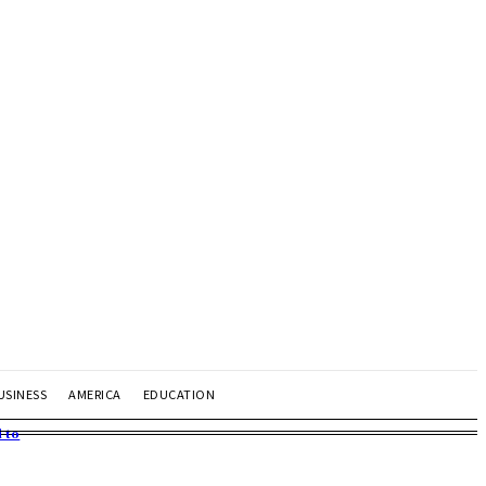
USINESS
AMERICA
EDUCATION
 to