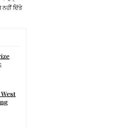
ਨਹੀਂ ਦਿੱਤੇ
rize
;
 West
ing