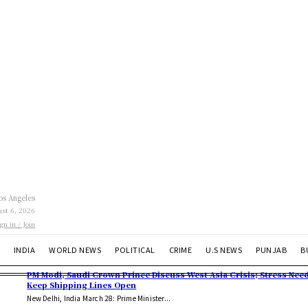
os Angeles
st 6, 2026
ign in / Join
INDIA
WORLD NEWS
POLITICAL
CRIME
U.S NEWS
PUNJAB
B
PM Modi, Saudi Crown Prince Discuss West Asia Crisis; Stress Need
Keep Shipping Lines Open
New Delhi, India March 28: Prime Minister...