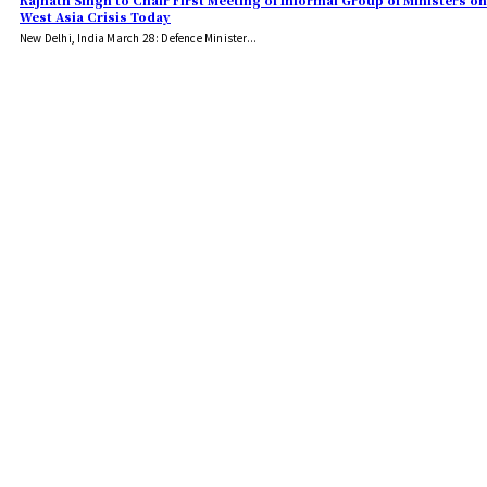
Rajnath Singh to Chair First Meeting of Informal Group of Ministers on
West Asia Crisis Today
New Delhi, India March 28: Defence Minister...