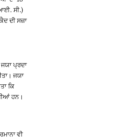
 ਆਈ. ਸੀ.)
ੈਦ ਦੀ ਸਜ਼ਾ
 ਜਯਾ ਪ੍ਰਦਾ
ਕੀਤਾ। ਜਯਾ
ੀਤਾ ਕਿ
ਾਮੀਆਂ ਹਨ।
ੁਰਮਾਨਾ ਵੀ