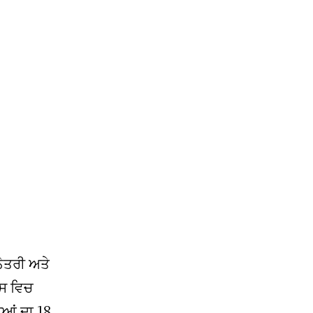
ਨੇਤਰੀ ਅਤੇ
ਿਸ ਵਿਚ
ਆਂ ਦਾ 18