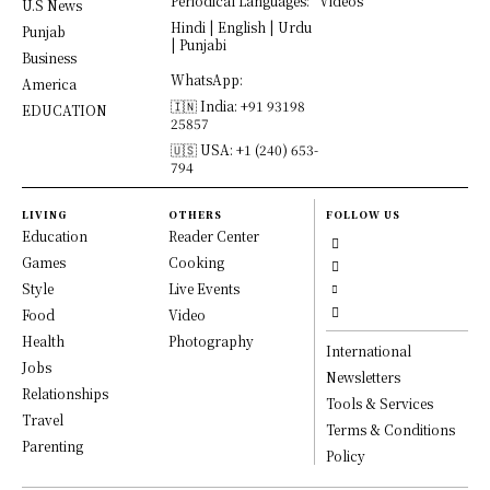
Periodical Languages:
Videos
U.S News
Hindi | English | Urdu
Punjab
| Punjabi
Business
WhatsApp:
America
🇮🇳 India: +91 93198
EDUCATION
25857
🇺🇸 USA: +1 (240) 653-
794
LIVING
OTHERS
FOLLOW US
Education
Reader Center
Games
Cooking
Style
Live Events
Food
Video
Health
Photography
International
Jobs
Newsletters
Relationships
Tools & Services
Travel
Terms & Conditions
Parenting
Policy