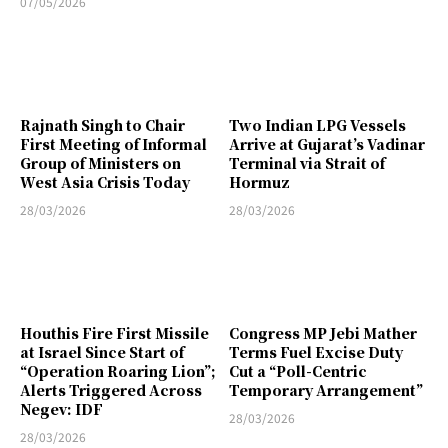
07/05/2026
Rajnath Singh to Chair
Two Indian LPG Vessels
First Meeting of Informal
Arrive at Gujarat’s Vadinar
Group of Ministers on
Terminal via Strait of
West Asia Crisis Today
Hormuz
28/03/2026
28/03/2026
Houthis Fire First Missile
Congress MP Jebi Mather
at Israel Since Start of
Terms Fuel Excise Duty
“Operation Roaring Lion”;
Cut a “Poll-Centric
Alerts Triggered Across
Temporary Arrangement”
Negev: IDF
28/03/2026
28/03/2026