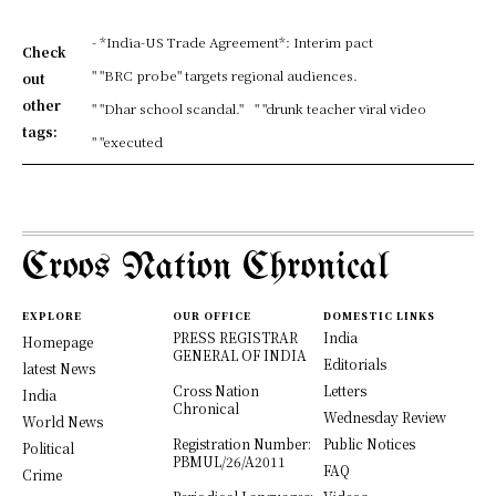
- *India-US Trade Agreement*: Interim pact
Check
" "BRC probe" targets regional audiences.
out
other
" "Dhar school scandal."
" "drunk teacher viral video
tags:
" "executed
Croos Nation Chronical
EXPLORE
OUR OFFICE
DOMESTIC LINKS
PRESS REGISTRAR
India
Homepage
GENERAL OF INDIA
Editorials
latest News
Cross Nation
Letters
India
Chronical
Wednesday Review
World News
Registration Number:
Public Notices
Political
PBMUL/26/A2011
FAQ
Crime