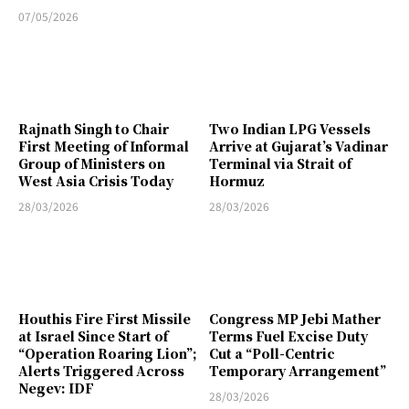
07/05/2026
Rajnath Singh to Chair
Two Indian LPG Vessels
First Meeting of Informal
Arrive at Gujarat’s Vadinar
Group of Ministers on
Terminal via Strait of
West Asia Crisis Today
Hormuz
28/03/2026
28/03/2026
Houthis Fire First Missile
Congress MP Jebi Mather
at Israel Since Start of
Terms Fuel Excise Duty
“Operation Roaring Lion”;
Cut a “Poll-Centric
Alerts Triggered Across
Temporary Arrangement”
Negev: IDF
28/03/2026