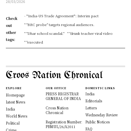
28/03/2026
- *India-US Trade Agreement*: Interim pact
Check
" "BRC probe" targets regional audiences.
out
other
" "Dhar school scandal."
" "drunk teacher viral video
tags:
" "executed
Croos Nation Chronical
EXPLORE
OUR OFFICE
DOMESTIC LINKS
PRESS REGISTRAR
India
Homepage
GENERAL OF INDIA
Editorials
latest News
Cross Nation
Letters
India
Chronical
Wednesday Review
World News
Registration Number:
Public Notices
Political
PBMUL/26/A2011
FAQ
Crime