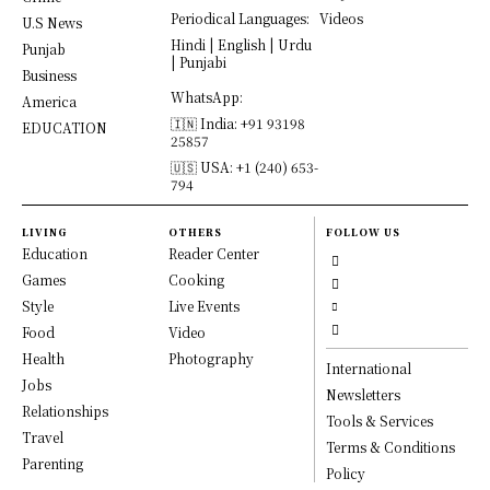
Periodical Languages:
Videos
U.S News
Hindi | English | Urdu
Punjab
| Punjabi
Business
WhatsApp:
America
🇮🇳 India: +91 93198
EDUCATION
25857
🇺🇸 USA: +1 (240) 653-
794
LIVING
OTHERS
FOLLOW US
Education
Reader Center
Games
Cooking
Style
Live Events
Food
Video
Health
Photography
International
Jobs
Newsletters
Relationships
Tools & Services
Travel
Terms & Conditions
Parenting
Policy