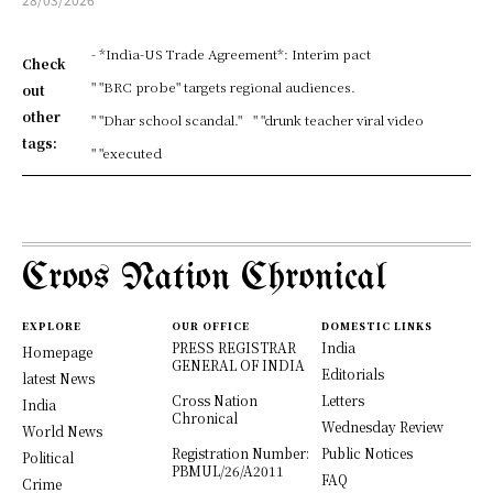
- *India-US Trade Agreement*: Interim pact
Check
" "BRC probe" targets regional audiences.
out
other
" "Dhar school scandal."
" "drunk teacher viral video
tags:
" "executed
Croos Nation Chronical
EXPLORE
OUR OFFICE
DOMESTIC LINKS
PRESS REGISTRAR
India
Homepage
GENERAL OF INDIA
Editorials
latest News
Cross Nation
Letters
India
Chronical
Wednesday Review
World News
Registration Number:
Public Notices
Political
PBMUL/26/A2011
FAQ
Crime