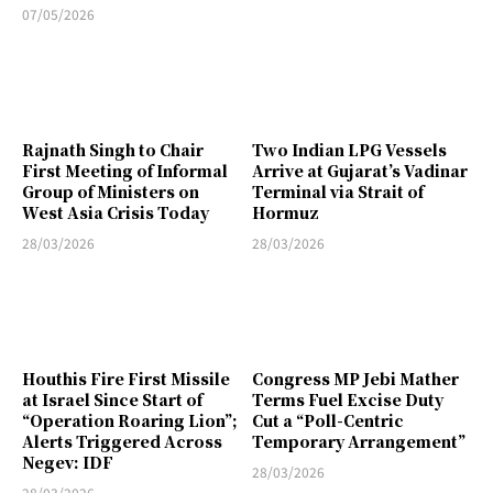
07/05/2026
Rajnath Singh to Chair
Two Indian LPG Vessels
First Meeting of Informal
Arrive at Gujarat’s Vadinar
Group of Ministers on
Terminal via Strait of
West Asia Crisis Today
Hormuz
28/03/2026
28/03/2026
Houthis Fire First Missile
Congress MP Jebi Mather
at Israel Since Start of
Terms Fuel Excise Duty
“Operation Roaring Lion”;
Cut a “Poll-Centric
Alerts Triggered Across
Temporary Arrangement”
Negev: IDF
28/03/2026
28/03/2026