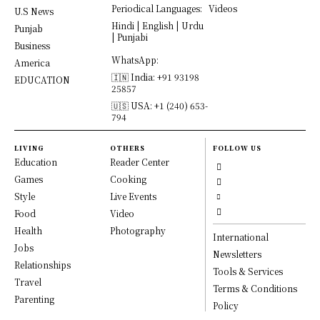
Periodical Languages:
Videos
U.S News
Hindi | English | Urdu
Punjab
| Punjabi
Business
WhatsApp:
America
🇮🇳 India: +91 93198
EDUCATION
25857
🇺🇸 USA: +1 (240) 653-
794
LIVING
OTHERS
FOLLOW US
Education
Reader Center
Games
Cooking
Style
Live Events
Food
Video
Health
Photography
International
Jobs
Newsletters
Relationships
Tools & Services
Travel
Terms & Conditions
Parenting
Policy