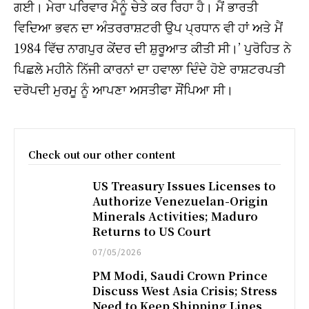
ਗਈ। ਮੇਰਾ ਪਰਿਵਾਰ ਮੈਨੂੰ ਚੇਤੇ ਕਰ ਰਿਹਾ ਹੈ। ਮੈਂ ਭਾਰਤੀ
ਵਿਦਿਆ ਭਵਨ ਦਾ ਅੰਤਰਰਾਸ਼ਟਰੀ ਉਪ ਪ੍ਰਧਾਨ ਵੀ ਹਾਂ ਅਤੇ ਮੈਂ
1984 ਵਿੱਚ ਨਾਗਪੁਰ ਕੇਂਦਰ ਦੀ ਸ਼ੁਰੂਆਤ ਕੀਤੀ ਸੀ।’ ਪੁਰੋਹਿਤ ਨੇ
ਪਿਛਲੇ ਮਹੀਨੇ ਨਿੱਜੀ ਕਾਰਨਾਂ ਦਾ ਹਵਾਲਾ ਦਿੰਦੇ ਹੋਏ ਰਾਸ਼ਟਰਪਤੀ
ਦਰੋਪਦੀ ਮੁਰਮੂ ਨੂੰ ਆਪਣਾ ਅਸਤੀਫਾ ਸੌਂਪਿਆ ਸੀ।
Check out our other content
US Treasury Issues Licenses to
Authorize Venezuelan-Origin
Minerals Activities; Maduro
Returns to US Court
07/05/2026
PM Modi, Saudi Crown Prince
Discuss West Asia Crisis; Stress
Need to Keep Shipping Lines