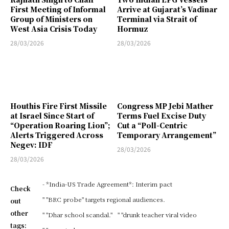
First Meeting of Informal
Arrive at Gujarat’s Vadinar
Group of Ministers on
Terminal via Strait of
West Asia Crisis Today
Hormuz
28/03/2026
28/03/2026
Houthis Fire First Missile
Congress MP Jebi Mather
at Israel Since Start of
Terms Fuel Excise Duty
“Operation Roaring Lion”;
Cut a “Poll-Centric
Alerts Triggered Across
Temporary Arrangement”
Negev: IDF
28/03/2026
28/03/2026
- *India-US Trade Agreement*: Interim pact
Check
" "BRC probe" targets regional audiences.
out
other
" "Dhar school scandal."
" "drunk teacher viral video
tags: