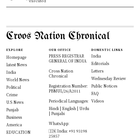
" "executed
Croos Nation Chronical
EXPLORE
OUR OFFICE
DOMESTIC LINKS
PRESS REGISTRAR
India
Homepage
GENERAL OF INDIA
Editorials
latest News
Cross Nation
Letters
India
Chronical
Wednesday Review
World News
Registration Number:
Public Notices
Political
PBMUL/26/A2011
FAQ
Crime
Periodical Languages:
Videos
U.S News
Hindi | English | Urdu
Punjab
| Punjabi
Business
WhatsApp:
America
🇮🇳 India: +91 93198
EDUCATION
25857