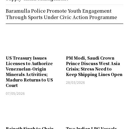
Baramulla Police Promote Youth Engagement
Through Sports Under Civic Action Programme
US Treasury Issues
PM Modi, Saudi Crown
Licenses to Authorize
Prince Discuss West Asia
Venezuelan-Origin
Crisis; Stress Need to
Minerals Activities;
Keep Shipping Lines Open
Maduro Returns to US
28/03/2026
Court
07/05/2026
Rajnath Singh to Chair
Two Indian LPG Vessels