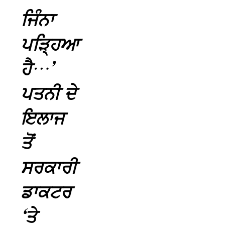
ਜਿੰਨਾ
ਪੜ੍ਹਿਆ
ਹੈ…’
ਪਤਨੀ ਦੇ
ਇਲਾਜ
ਤੋਂ
ਸਰਕਾਰੀ
ਡਾਕਟਰ
‘ਤੇ