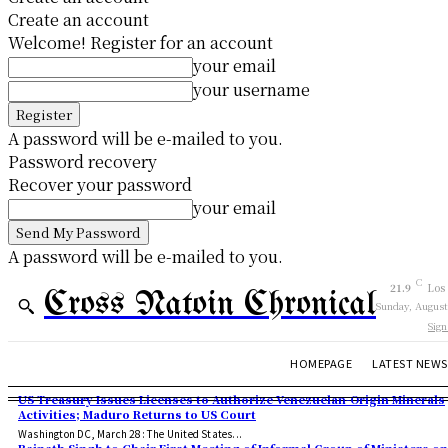
Create an account
Welcome! Register for an account
your email
your username
A password will be e-mailed to you.
Password recovery
Recover your password
your email
A password will be e-mailed to you.
C
21.9
Los
Cross Natoin Chronical
Sunday, August
Sign
HOMEPAGE
LATEST NEWS
US Treasury Issues Licenses to Authorize Venezuelan-Origin Minerals
Activities; Maduro Returns to US Court
Washington DC, March 28: The United States...