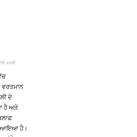
ਿੱਤੀ ਧਮਕੀ
ਿੱਚ
ੋ ਵਰਤਮਾਨ
ਲੀ ਦੇ
 ਹੈ ਅਤੇ
ਿਲਾਫ਼
ਣੇ ਆਇਆ ਹੈ।