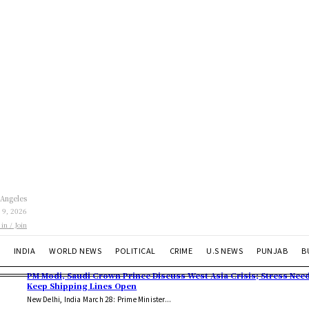
 Angeles
 9, 2026
 in / Join
INDIA
WORLD NEWS
POLITICAL
CRIME
U.S NEWS
PUNJAB
B
PM Modi, Saudi Crown Prince Discuss West Asia Crisis; Stress Need
Keep Shipping Lines Open
New Delhi, India March 28: Prime Minister...