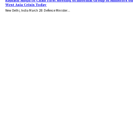
Rajnath Singh to Chair First Meeting of Informal Group of Ministers on
West Asia Crisis Today
New Delhi, India March 28: Defence Minister...