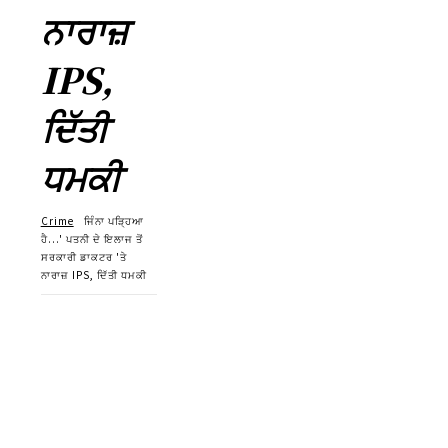
ਨਾਰਾਜ਼
IPS,
ਦਿੱਤੀ
ਧਮਕੀ
Crime
ਜਿੰਨਾ ਪੜ੍ਹਿਆ
ਹੈ...' ਪਤਨੀ ਦੇ ਇਲਾਜ ਤੋਂ
ਸਰਕਾਰੀ ਡਾਕਟਰ 'ਤੇ
ਨਾਰਾਜ਼ IPS, ਦਿੱਤੀ ਧਮਕੀ