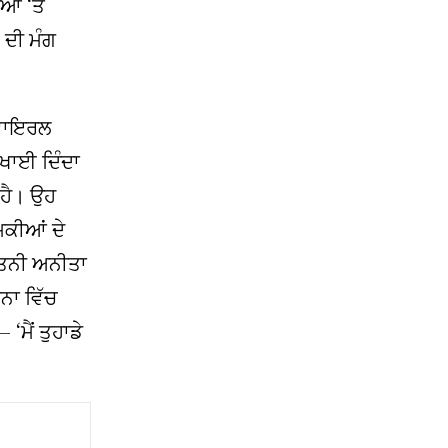
ੀਆ ‘ਤੇ
 ਦੀ ਮੰਗ
 ਵਾਇਰਲ
ਖਾਈ ਦਿੰਦਾ
 ਹੈ। ਉਹ
ਮਕੀਆਂ ਦੇ
ਪਤਨੀ ਅਨੀਤਾ
ਨਾ ਵਿੱਚ
ਮੈਂ ਤੁਹਾਡੇ