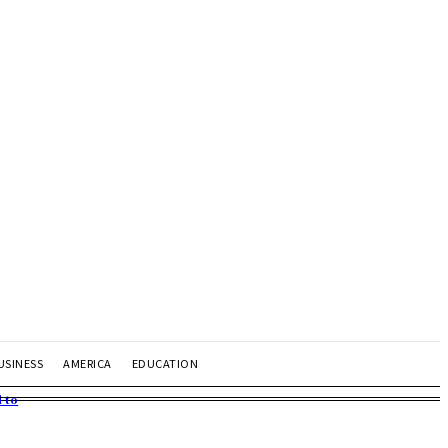
USINESS
AMERICA
EDUCATION
 to