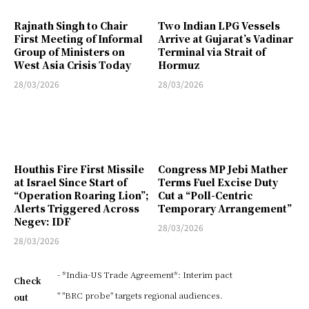
Rajnath Singh to Chair
Two Indian LPG Vessels
First Meeting of Informal
Arrive at Gujarat’s Vadinar
Group of Ministers on
Terminal via Strait of
West Asia Crisis Today
Hormuz
28/03/2026
28/03/2026
Houthis Fire First Missile
Congress MP Jebi Mather
at Israel Since Start of
Terms Fuel Excise Duty
“Operation Roaring Lion”;
Cut a “Poll-Centric
Alerts Triggered Across
Temporary Arrangement”
Negev: IDF
28/03/2026
28/03/2026
- *India-US Trade Agreement*: Interim pact
Check
" "BRC probe" targets regional audiences.
out