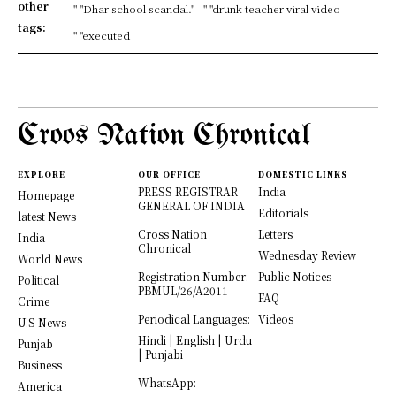
other
" "Dhar school scandal."
" "drunk teacher viral video
tags:
" "executed
Croos Nation Chronical
EXPLORE
OUR OFFICE
DOMESTIC LINKS
PRESS REGISTRAR
India
Homepage
GENERAL OF INDIA
Editorials
latest News
Cross Nation
Letters
India
Chronical
Wednesday Review
World News
Registration Number:
Public Notices
Political
PBMUL/26/A2011
FAQ
Crime
Periodical Languages:
Videos
U.S News
Hindi | English | Urdu
Punjab
| Punjabi
Business
WhatsApp:
America