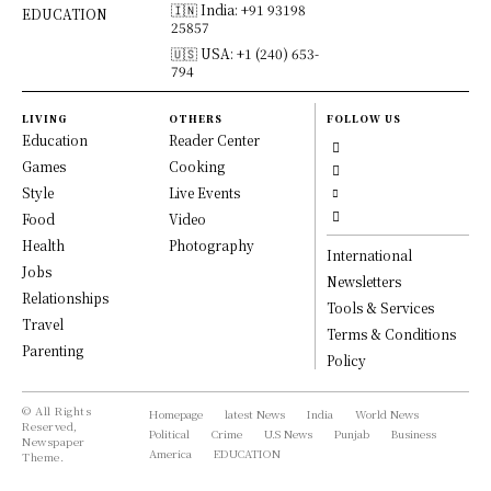
🇮🇳 India: +91 93198
EDUCATION
25857
🇺🇸 USA: +1 (240) 653-
794
LIVING
OTHERS
FOLLOW US
Education
Reader Center
Games
Cooking
Style
Live Events
Food
Video
Health
Photography
International
Jobs
Newsletters
Relationships
Tools & Services
Travel
Terms & Conditions
Parenting
Policy
© All Rights
Homepage
latest News
India
World News
Reserved,
Political
Crime
U.S News
Punjab
Business
Newspaper
America
EDUCATION
Theme.