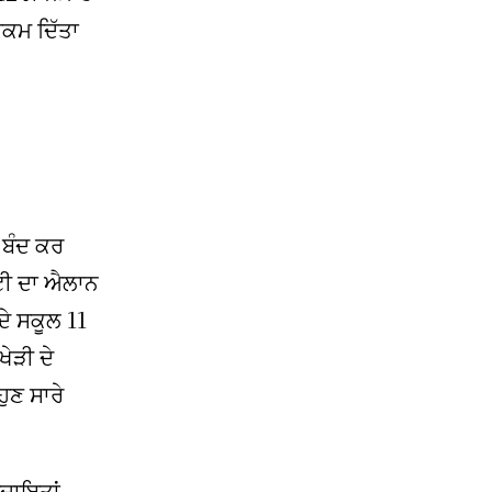
ੁਕਮ ਦਿੱਤਾ
 ਬੰਦ ਕਰ
ੱਟੀ ਦਾ ਐਲਾਨ
ਦੇ ਸਕੂਲ 11
ੇੜੀ ਦੇ
ਹੁਣ ਸਾਰੇ
ਹਦਾਇਤਾਂ