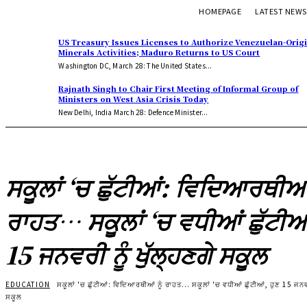
HOMEPAGE
LATEST NEWS
US Treasury Issues Licenses to Authorize Venezuelan-Orig
Minerals Activities; Maduro Returns to US Court
Washington DC, March 28: The United States...
Rajnath Singh to Chair First Meeting of Informal Group of
Ministers on West Asia Crisis Today
New Delhi, India March 28: Defence Minister...
ਸਕੂਲਾਂ ‘ਚ ਛੁੱਟੀਆਂ: ਵਿਦਿਆਰਥੀਆਂ 
ਰਾਹਤ… ਸਕੂਲਾਂ ‘ਚ ਵਧੀਆਂ ਛੁੱਟੀਆਂ
15 ਜਨਵਰੀ ਨੂੰ ਖੁੱਲ੍ਹਣਗੇ ਸਕੂਲ
EDUCATION
ਸਕੂਲਾਂ 'ਚ ਛੁੱਟੀਆਂ: ਵਿਦਿਆਰਥੀਆਂ ਨੂੰ ਰਾਹਤ... ਸਕੂਲਾਂ 'ਚ ਵਧੀਆਂ ਛੁੱਟੀਆਂ, ਹੁਣ 15 ਜਨਵਰ
ਸਕੂਲ