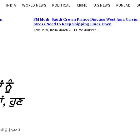
INDIA
WORLD NEWS
POLITICAL
CRIME
U.S NEWS
PUNJAB
B
in
PM Modi, Saudi Crown Prince Discuss West Asia Crisis;
Stress Need to Keep Shipping Lines Open
New Delhi, India March 28: Prime Minister...
ਨੂੰ
, ਹੁਣ
ੀ ਨੂੰ ਖੁੱਲ੍ਹਣਗੇ