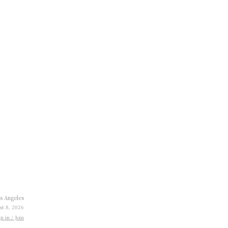
s Angeles
st 8, 2026
gn in / Join