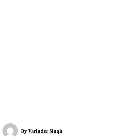
By
Varinder Singh