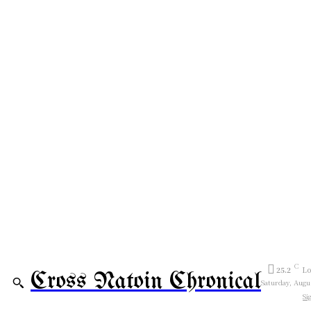
C
25.2
Lo
Cross Natoin Chronical
Saturday, Augu
Si