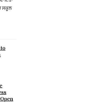
ਚ ਸਕੂਲ
 to
n
e
ess
s Open