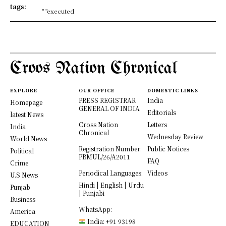
tags:
" "executed
Croos Nation Chronical
EXPLORE
OUR OFFICE
DOMESTIC LINKS
PRESS REGISTRAR
India
Homepage
GENERAL OF INDIA
Editorials
latest News
Cross Nation
Letters
India
Chronical
Wednesday Review
World News
Registration Number:
Public Notices
Political
PBMUL/26/A2011
FAQ
Crime
Periodical Languages:
Videos
U.S News
Hindi | English | Urdu
Punjab
| Punjabi
Business
WhatsApp:
America
India: +91 93198
EDUCATION