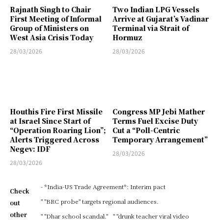
Rajnath Singh to Chair
Two Indian LPG Vessels
First Meeting of Informal
Arrive at Gujarat’s Vadinar
Group of Ministers on
Terminal via Strait of
West Asia Crisis Today
Hormuz
28/03/2026
28/03/2026
Houthis Fire First Missile
Congress MP Jebi Mather
at Israel Since Start of
Terms Fuel Excise Duty
“Operation Roaring Lion”;
Cut a “Poll-Centric
Alerts Triggered Across
Temporary Arrangement”
Negev: IDF
28/03/2026
28/03/2026
- *India-US Trade Agreement*: Interim pact
Check
" "BRC probe" targets regional audiences.
out
other
" "Dhar school scandal."
" "drunk teacher viral video