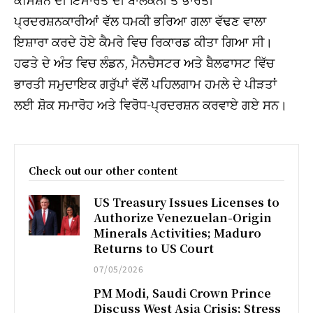
ਪ੍ਰਦਰਸ਼ਨਕਾਰੀਆਂ ਵੱਲ ਧਮਕੀ ਭਰਿਆ ਗਲਾ ਵੱਢਣ ਵਾਲਾ
ਇਸ਼ਾਰਾ ਕਰਦੇ ਹੋਏ ਕੈਮਰੇ ਵਿਚ ਰਿਕਾਰਡ ਕੀਤਾ ਗਿਆ ਸੀ।
ਹਫਤੇ ਦੇ ਅੰਤ ਵਿਚ ਲੰਡਨ, ਮੈਨਚੈਸਟਰ ਅਤੇ ਬੈਲਫਾਸਟ ਵਿੱਚ
ਭਾਰਤੀ ਸਮੁਦਾਇਕ ਗਰੁੱਪਾਂ ਵੱਲੋਂ ਪਹਿਲਗਾਮ ਹਮਲੇ ਦੇ ਪੀੜਤਾਂ
ਲਈ ਸ਼ੋਕ ਸਮਾਰੋਹ ਅਤੇ ਵਿਰੋਧ-ਪ੍ਰਦਰਸ਼ਨ ਕਰਵਾਏ ਗਏ ਸਨ।
Check out our other content
US Treasury Issues Licenses to
Authorize Venezuelan-Origin
Minerals Activities; Maduro
Returns to US Court
07/05/2026
PM Modi, Saudi Crown Prince
Discuss West Asia Crisis; Stress