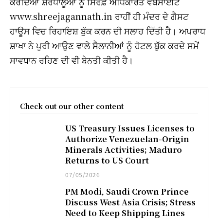
ਕਰਦਿਆਂ ਸ਼ਰਧਾਲੂਆਂ ਨੂੰ ਸਿਰਫ਼ ਅਧਿਕਾਰਤ ਵੈੱਬਸਾਈਟ
www.shreejagannath.in ਰਾਹੀਂ ਹੀ ਮੰਦਰ ਦੇ ਗੈਸਟ
ਹਾਊਸ ਵਿਚ ਰਿਹਾਇਸ਼ ਬੁੱਕ ਕਰਨ ਦੀ ਸਲਾਹ ਦਿੱਤੀ ਹੈ। ਅਪਰਾਧ
ਸ਼ਾਖਾ ਨੇ ਪੁਰੀ ਆਉਣ ਵਾਲੇ ਸੈਲਾਨੀਆਂ ਨੂੰ ਹੋਟਲ ਬੁੱਕ ਕਰਦੇ ਸਮੇਂ
ਸਾਵਧਾਨ ਰਹਿਣ ਦੀ ਵੀ ਬੇਨਤੀ ਕੀਤੀ ਹੈ।
Check out our other content
US Treasury Issues Licenses to
Authorize Venezuelan-Origin
Minerals Activities; Maduro
Returns to US Court
07/05/2026
PM Modi, Saudi Crown Prince
Discuss West Asia Crisis; Stress
Need to Keep Shipping Lines