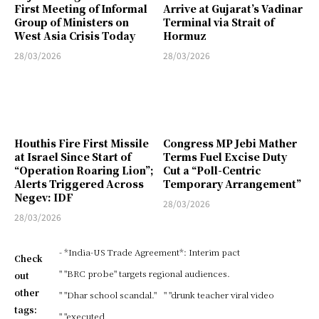
First Meeting of Informal
Arrive at Gujarat’s Vadinar
Group of Ministers on
Terminal via Strait of
West Asia Crisis Today
Hormuz
28/03/2026
28/03/2026
Houthis Fire First Missile
Congress MP Jebi Mather
at Israel Since Start of
Terms Fuel Excise Duty
“Operation Roaring Lion”;
Cut a “Poll-Centric
Alerts Triggered Across
Temporary Arrangement”
Negev: IDF
28/03/2026
28/03/2026
- *India-US Trade Agreement*: Interim pact
Check
" "BRC probe" targets regional audiences.
out
other
" "Dhar school scandal."
" "drunk teacher viral video
tags:
" "executed