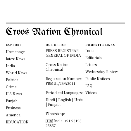
Croos Nation Chronical
EXPLORE
OUR OFFICE
DOMESTIC LINKS
PRESS REGISTRAR
India
Homepage
GENERAL OF INDIA
Editorials
latest News
Cross Nation
Letters
India
Chronical
Wednesday Review
World News
Registration Number:
Public Notices
Political
PBMUL/26/A2011
FAQ
Crime
Periodical Languages:
Videos
U.S News
Hindi | English | Urdu
Punjab
| Punjabi
Business
WhatsApp:
America
🇮🇳 India: +91 93198
EDUCATION
25857