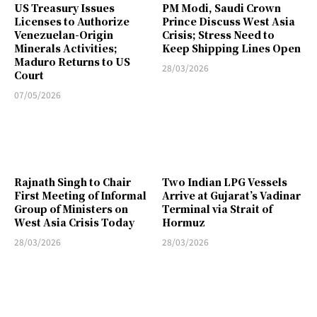
US Treasury Issues
PM Modi, Saudi Crown
Licenses to Authorize
Prince Discuss West Asia
Venezuelan-Origin
Crisis; Stress Need to
Minerals Activities;
Keep Shipping Lines Open
Maduro Returns to US
28/03/2026
Court
07/05/2026
Rajnath Singh to Chair
Two Indian LPG Vessels
First Meeting of Informal
Arrive at Gujarat’s Vadinar
Group of Ministers on
Terminal via Strait of
West Asia Crisis Today
Hormuz
28/03/2026
28/03/2026