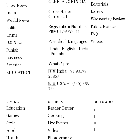
GENERAL OF INDIA
Editorials
latest News
Cross Nation
Letters
India
Chronical
Wednesday Review
World News
Registration Number:
Public Notices
Political
PBMUL/26/A2011
FAQ
Crime
Periodical Languages:
Videos
U.S News
Hindi | English | Urdu
Punjab
| Punjabi
Business
WhatsApp:
America
🇮🇳 India: +91 93198
EDUCATION
25857
🇺🇸 USA: +1 (240) 653-
794
LIVING
OTHERS
FOLLOW US
Education
Reader Center
Games
Cooking
Style
Live Events
Food
Video
Health
Photography