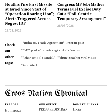
Houthis Fire First Missile
Congress MP Jebi Mather
at Israel Since Start of
Terms Fuel Excise Duty
“Operation Roaring Lion”;
Cut a “Poll-Centric
Alerts Triggered Across
Temporary Arrangement”
Negev: IDF
28/03/2026
28/03/2026
- *India-US Trade Agreement*: Interim pact
Check
" "BRC probe" targets regional audiences.
out
other
" "Dhar school scandal."
" "drunk teacher viral video
tags:
" "executed
Croos Nation Chronical
EXPLORE
OUR OFFICE
DOMESTIC LINKS
PRESS REGISTRAR
India
Homepage