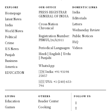
EXPLORE
OUR OFFICE
DOMESTIC LINKS
PRESS REGISTRAR
India
Homepage
GENERAL OF INDIA
Editorials
latest News
Cross Nation
Letters
India
Chronical
Wednesday Review
World News
Registration Number:
Public Notices
Political
PBMUL/26/A2011
FAQ
Crime
Periodical Languages:
Videos
U.S News
Hindi | English | Urdu
Punjab
| Punjabi
Business
WhatsApp:
America
🇮🇳 India: +91 93198
EDUCATION
25857
🇺🇸 USA: +1 (240) 653-
794
LIVING
OTHERS
FOLLOW US
Education
Reader Center
Games
Cooking