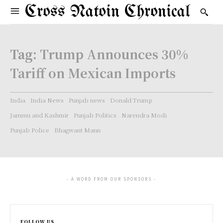
Cross Natoin Chronical
Tag:
Trump Announces 30%
Tariff on Mexican Imports
India
India News
Punjab news
Donald Trump
Jammu and Kashmir
Punjab Politics
Narendra Modi
Punjab Police
Bhagwant Mann
- A WORD FROM OUR SPONSORS -
FOLLOW US