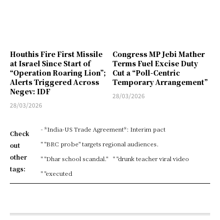
Houthis Fire First Missile
Congress MP Jebi Mather
at Israel Since Start of
Terms Fuel Excise Duty
“Operation Roaring Lion”;
Cut a “Poll-Centric
Alerts Triggered Across
Temporary Arrangement”
Negev: IDF
28/03/2026
28/03/2026
- *India-US Trade Agreement*: Interim pact
Check
" "BRC probe" targets regional audiences.
out
other
" "Dhar school scandal."
" "drunk teacher viral video
tags:
" "executed