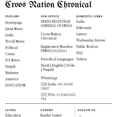
Croos Nation Chronical
EXPLORE
OUR OFFICE
DOMESTIC LINKS
PRESS REGISTRAR
India
Homepage
GENERAL OF INDIA
Editorials
latest News
Cross Nation
Letters
India
Chronical
Wednesday Review
World News
Registration Number:
Public Notices
Political
PBMUL/26/A2011
FAQ
Crime
Periodical Languages:
Videos
U.S News
Hindi | English | Urdu
Punjab
| Punjabi
Business
WhatsApp:
America
🇮🇳 India: +91 93198
EDUCATION
25857
🇺🇸 USA: +1 (240) 653-
794
LIVING
OTHERS
FOLLOW US
Education
Reader Center