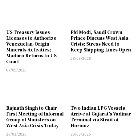
US Treasury Issues
PM Modi, Saudi Crown
Licenses to Authorize
Prince Discuss West Asia
Venezuelan-Origin
Crisis; Stress Need to
Minerals Activities;
Keep Shipping Lines Open
Maduro Returns to US
28/03/2026
Court
07/05/2026
Rajnath Singh to Chair
Two Indian LPG Vessels
First Meeting of Informal
Arrive at Gujarat’s Vadinar
Group of Ministers on
Terminal via Strait of
West Asia Crisis Today
Hormuz
28/03/2026
28/03/2026