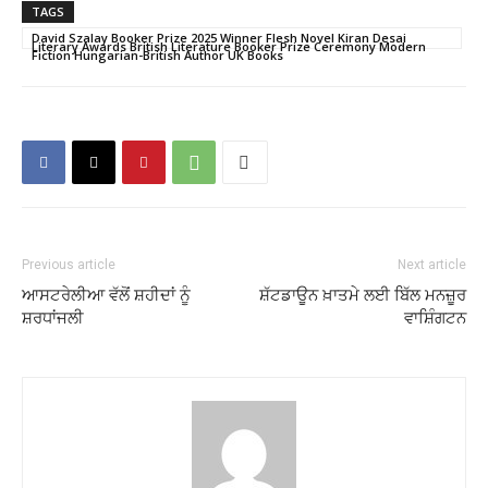
TAGS
David Szalay Booker Prize 2025 Winner Flesh Novel Kiran Desai
Literary Awards British Literature Booker Prize Ceremony Modern
Fiction Hungarian-British Author UK Books
Previous article
Next article
ਆਸਟਰੇਲੀਆ ਵੱਲੋਂ ਸ਼ਹੀਦਾਂ ਨੂੰ
ਸ਼ੱਟਡਾਊਨ ਖ਼ਾਤਮੇ ਲਈ ਬਿੱਲ ਮਨਜ਼ੂਰ
ਸ਼ਰਧਾਂਜਲੀ
ਵਾਸ਼ਿੰਗਟਨ