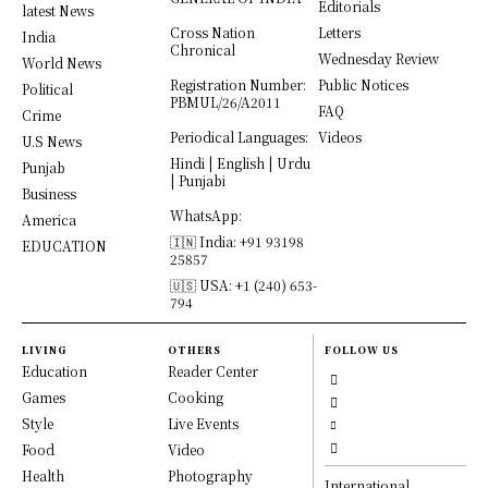
Editorials
latest News
Cross Nation
Letters
India
Chronical
Wednesday Review
World News
Registration Number:
Public Notices
Political
PBMUL/26/A2011
FAQ
Crime
Periodical Languages:
Videos
U.S News
Hindi | English | Urdu
Punjab
| Punjabi
Business
WhatsApp:
America
🇮🇳 India: +91 93198
EDUCATION
25857
🇺🇸 USA: +1 (240) 653-
794
LIVING
OTHERS
FOLLOW US
Education
Reader Center
Games
Cooking
Style
Live Events
Food
Video
Health
Photography
International