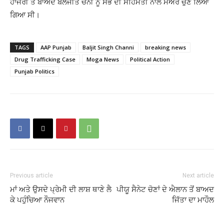
ਹਾਜਰੀ ਤੋਂ ਬਾਅਦ ਬਲਜੀਤ ਚੰਨੀ ਨੂੰ ਸਭ ਦੀ ਸਹਿਮਤੀ ਨਾਲ ਮੇਅਰ ਚੁਣ ਲਿਆ
ਗਿਆ ਸੀ।
TAGS
AAP Punjab
Baljit Singh Channi
breaking news
Drug Trafficking Case
Moga News
Political Action
Punjab Politics
Previous article
Next article
ਮਾਂ ਅਤੇ ਉਸਦੇ ਪ੍ਰੇਮੀ ਦੀ ਲਾਸ਼ ਥਾਣੇ ਲੈ
ਪੀਯੂ ਸੈਨੇਟ ਚੋਣਾਂ ਦੇ ਐਲਾਨ ਤੋਂ ਬਾਅਦ
ਕੇ ਪਹੁੰਚਿਆ ਨੌਜਵਾਨ
ਜਿੱਤਾ ਦਾ ਮਾਹੌਲ