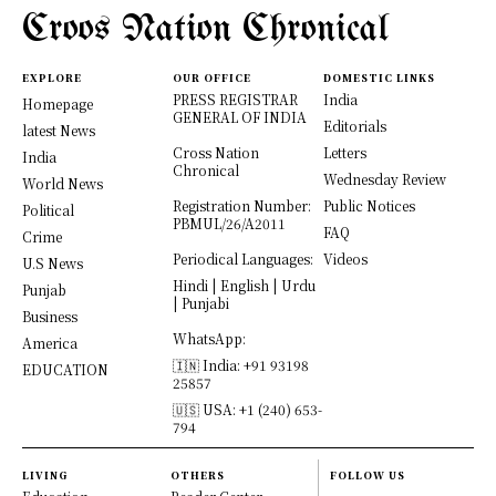
Croos Nation Chronical
EXPLORE
OUR OFFICE
DOMESTIC LINKS
PRESS REGISTRAR
India
Homepage
GENERAL OF INDIA
Editorials
latest News
Cross Nation
Letters
India
Chronical
Wednesday Review
World News
Registration Number:
Public Notices
Political
PBMUL/26/A2011
FAQ
Crime
Periodical Languages:
Videos
U.S News
Hindi | English | Urdu
Punjab
| Punjabi
Business
WhatsApp:
America
🇮🇳 India: +91 93198
EDUCATION
25857
🇺🇸 USA: +1 (240) 653-
794
LIVING
OTHERS
FOLLOW US